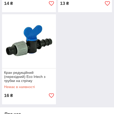
14
13
₴
₴
Кран редукційний
(перехідний) Eco Irtech з
трубки на стрічку
крапельного поливу
Немає в наявності
16
₴