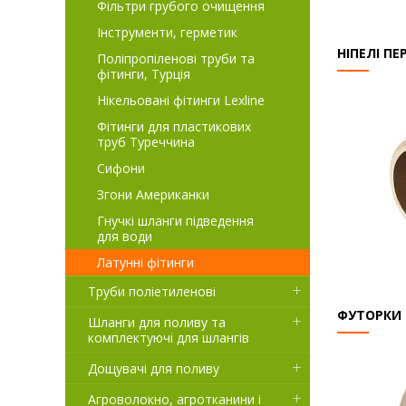
Фільтри грубого очищення
Інструменти, герметик
НІПЕЛІ ПЕ
Поліпропіленові труби та
фітинги, Турція
Нікельовані фітинги Lexline
Фітинги для пластикових
труб Туреччина
Сифони
Згони Американки
Гнучкі шланги підведення
для води
Латунні фітинги
Труби поліетиленові
ФУТОРКИ
Шланги для поливу та
комплектуючі для шлангів
Дощувачі для поливу
Агроволокно, агротканини і