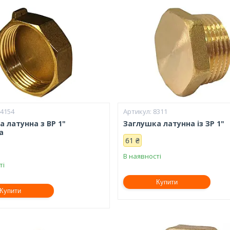
14154
8311
 латунна з ВР 1"
Заглушка латунна із ЗР 1"
а
61 ₴
В наявності
ті
Купити
Купити