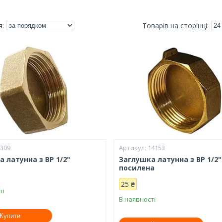
8309
14153
 латунна з ВР 1/2"
Заглушка латунна з ВР 1/2"
посилена
25 ₴
ті
В наявності
Купити