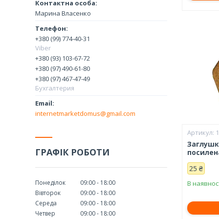
Марина Власенко
+380 (99) 774-40-31
Viber
+380 (93) 103-67-72
+380 (97) 490-61-80
+380 (97) 467-47-49
Бухгалтерия
internetmarketdomus@gmail.com
Заглушка
ГРАФІК РОБОТИ
посилен
25 ₴
Понеділок
09:00
18:00
В наявнос
Вівторок
09:00
18:00
Середа
09:00
18:00
Четвер
09:00
18:00