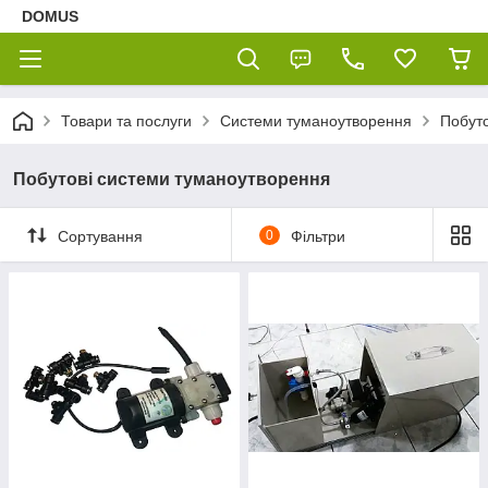
DOMUS
Товари та послуги
Системи туманоутворення
Побуто
Побутові системи туманоутворення
Сортування
0
Фільтри