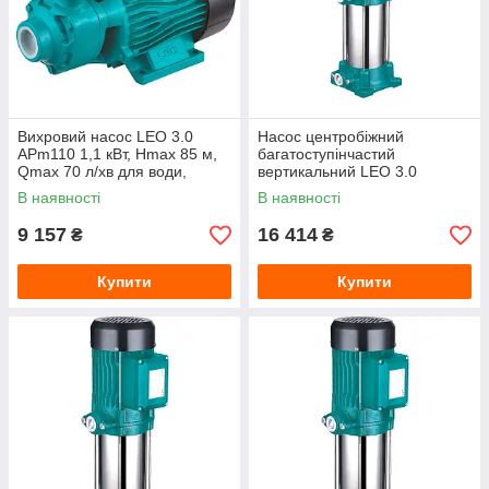
Вихровий насос LEO 3.0
Насос центробіжний
APm110 1,1 кВт, Hmax 85 м,
багатоступінчастий
Qmax 70 л/хв для води,
вертикальний LEO 3.0
побутовий та садовий
EVPm2-9 1,5 кВт, Hmax 105
В наявності
В наявності
м, Qmax 67 л/хв для води,
побутовий та промис
9 157
16 414
₴
₴
Купити
Купити