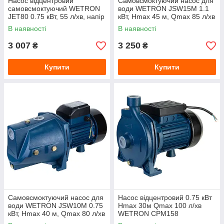
Насос відцентровий
Самовсмоктуючий насос для
самовсмоктуючий WETRON
води WETRON JSW15M 1.1
JET80 0.75 кВт, 55 л/хв, напір
кВт, Hmax 45 м, Qmax 85 л/хв
45 м
В наявності
В наявності
3 007
3 250
₴
₴
Купити
Купити
Самовсмоктуючий насос для
Насос відцентровий 0.75 кВт
води WETRON JSW10M 0.75
Hmax 30м Qmax 100 л/хв
кВт, Hmax 40 м, Qmax 80 л/хв
WETRON CPM158
(4,8 м³/год)