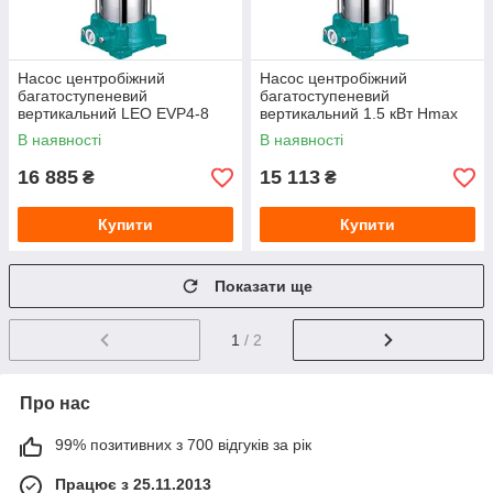
Насос центробіжний
Насос центробіжний
багатоступеневий
багатоступеневий
вертикальний LEO EVP4-8
вертикальний 1.5 кВт Hmax
2.2 кВт 380 В, Hmax 98 м,
74 м Qmax 100 л/хв LEO 3.0
В наявності
В наявності
Qmax 100 л/хв
EVPm4-6
16 885
15 113
₴
₴
Купити
Купити
Показати ще
1
/ 2
Про нас
99% позитивних з 700 відгуків за рік
Працює з 25.11.2013