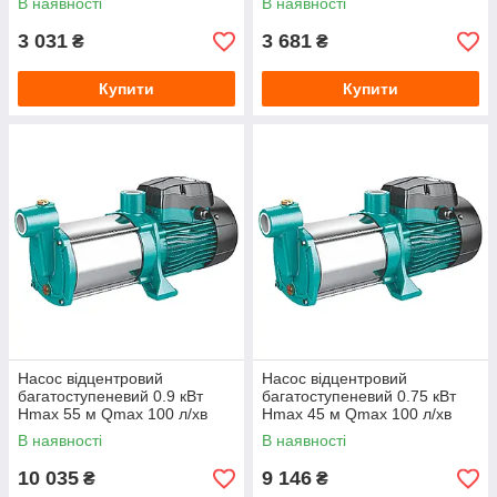
В наявності
В наявності
3 031
3 681
₴
₴
Купити
Купити
Насос відцентровий
Насос відцентровий
багатоступеневий 0.9 кВт
багатоступеневий 0.75 кВт
Hmax 55 м Qmax 100 л/хв
Hmax 45 м Qmax 100 л/хв
нерж LEO 3.0 5ACm100S
нерж LEO 3.0 4ACm100S
В наявності
В наявності
10 035
9 146
₴
₴