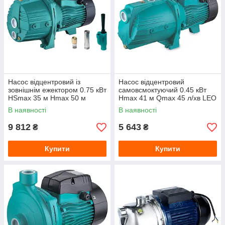
Насос відцентровий із
Насос відцентровий
зовнішнім ежектором 0.75 кВт
самовсмоктуючий 0.45 кВт
HSmax 35 м Hmax 50 м
Hmax 41 м Qmax 45 л/хв LEO
Qmax 30 л/хв (зовнішній
3.0 AJm45
В наявності
В наявності
ежектор Ø96 мм) LEO 3.0
AJDm75/4H
9 812
5 643
₴
₴
Купити
Купити