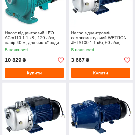
Насос відцентровий LEO
Насос відцентровий
ACm110 1.1 кВт, 120 л/хв,
самовсмоктуючий WETRON
напір 40 м, для чистої води
JETS100 1.1 кВт, 60 л/хв,
напір 48 м, нержавіюча сталь
В наявності
В наявності
10 829
3 667
₴
₴
Купити
Купити