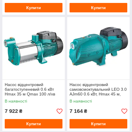
Купити
Купити
Насос відцентровий
Насос відцентровий
багатоступеневий 0.6 кВт
самовсмоктувальний LEO 3.0
Hmax 35 м Qmax 100 л/хв
AJm60 0.6 кВт, Hmax 45 м,
нерж LEO 3.0 3ACm100S
Qmax 45 л/хв
В наявності
В наявності
7 922
7 164
₴
₴
Купити
Купити