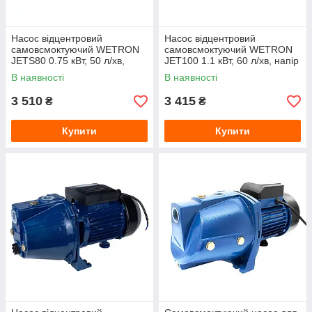
Насос відцентровий
Насос відцентровий
самовсмоктуючий WETRON
самовсмоктуючий WETRON
JETS80 0.75 кВт, 50 л/хв,
JET100 1.1 кВт, 60 л/хв, напір
напір 42 м, нержавіюча сталь
50 м
В наявності
В наявності
3 510
3 415
₴
₴
Купити
Купити