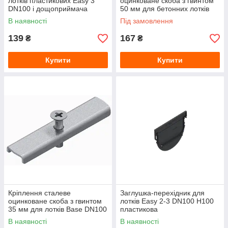
лотків пластикових Easy 3
оцинковане скоба з гвинтом
DN100 і дощоприймача
50 мм для бетонних лотків
Base DN100
В наявності
Під замовлення
139
167
₴
₴
Купити
Купити
Кріплення сталеве
Заглушка-перехідник для
оцинковане скоба з гвинтом
лотків Easy 2-3 DN100 H100
35 мм для лотків Base DN100
пластикова
В наявності
В наявності