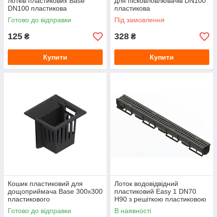
лотків пластикових Base
для пісковловлювачів DN100
DN100 пластикова
пластикова
Готово до відправки
Під замовлення
125
328
₴
₴
Купити
Купити
Кошик пластиковий для
Лоток водовідвідний
дощоприймача Base 300х300
пластиковий Easy 1 DN70
пластикового
H90 з решіткою пластиковою
щілинною
Готово до відправки
В наявності