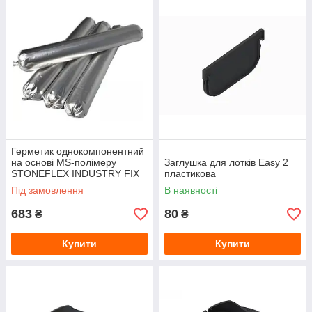
Герметик однокомпонентний
на основі MS-полімеру
Заглушка для лотків Easy 2
STONEFLEX INDUSTRY FIX
пластикова
Panels 600 мл чорний
Під замовлення
В наявності
683
80
₴
₴
Купити
Купити