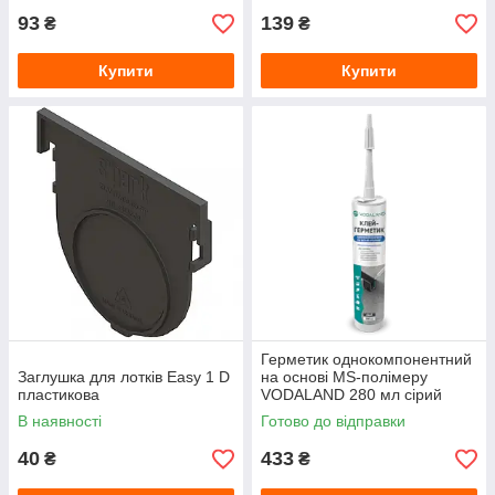
93
139
₴
₴
Купити
Купити
Герметик однокомпонентний
Заглушка для лотків Easy 1 D
на основі MS-полімеру
пластикова
VODALAND 280 мл сірий
В наявності
Готово до відправки
40
433
₴
₴