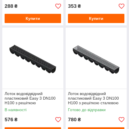
288
353
₴
₴
Купити
Купити
Лоток водовідвідний
Лоток водовідвідний
пластиковий Easy 3 DN100
пластиковий Easy 3 DN100
H100 з решіткою
H100 з решіткою сталевою
пластиковою щілинною
оцинкованою щілинною
В наявності
Готово до відправки
576
780
₴
₴