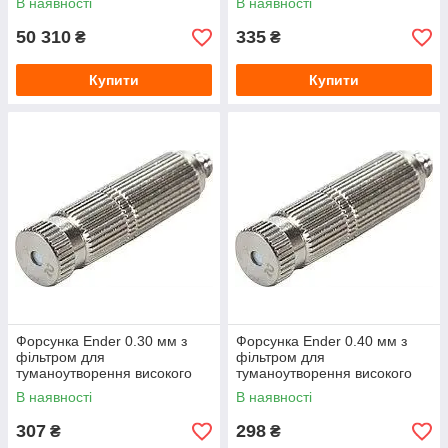
В наявності
В наявності
50 310
335
₴
₴
Купити
Купити
Форсунка Ender 0.30 мм з
Форсунка Ender 0.40 мм з
фільтром для
фільтром для
туманоутворення високого
туманоутворення високого
тиску
тиску
В наявності
В наявності
307
298
₴
₴