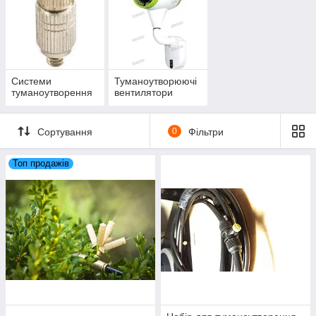
Системи
Туманоутворюючі
туманоутворення
вентилятори
Сортування
0
Фільтри
Топ продажів