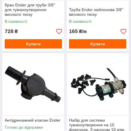
Кран Ender для труби 3/8"
для туманоутворення
Труба Ender нейлонова 3/8"
високого тиску
високого тиску
В наявності
В наявності
728
165
₴
₴/м
Купити
Купити
Антідренажний клапан Ender
Набір для системи
туманоутворення на 10
Готово до відправки
форсунок. З насосом 10 атм.