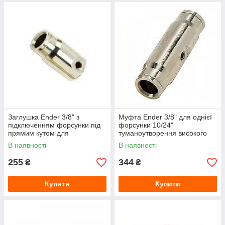
Заглушка Ender 3/8" з
Муфта Ender 3/8" для однієї
підключенням форсунки під
форсунки 10/24"
прямим кутом для
туманоутворення високого
туманоутворення високого
тиску
В наявності
В наявності
тиску
255
344
₴
₴
Купити
Купити