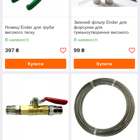
Змінний фільтр Ender для
Ножиці Ender для труби
форсунки для
високого тиску
туманоутворення високого
тиску
В наявності
В наявності
397
99
₴
₴
Купити
Купити