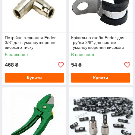
Потрійне з'єднання Ender
Кріпильна скоба Ender для
3/8" для туманоутворення
трубки 3/8" для систем
високого тиску
туманоутворення високого
тиску
В наявності
В наявності
468
54
₴
₴
Купити
Купити