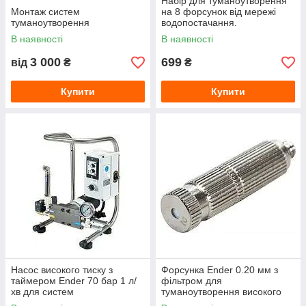
Набір для туманоутворення
Монтаж систем
на 8 форсунок від мережі
туманоутворення
водопостачання.
В наявності
В наявності
3 000
699
від
₴
₴
Купити
Купити
Насос високого тиску з
Форсунка Ender 0.20 мм з
таймером Ender 70 бар 1 л/
фільтром для
хв для систем
туманоутворення високого
туманоутворення
тиску