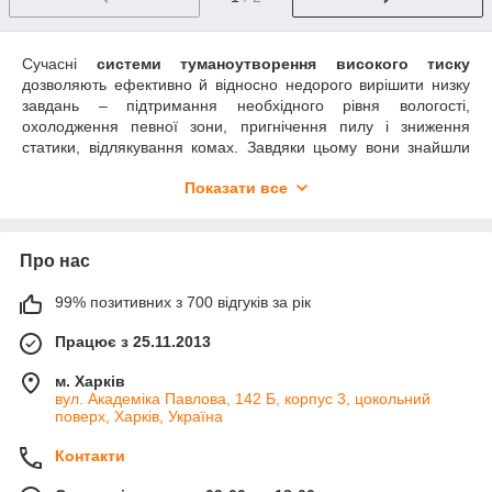
Сучасні
системи туманоутворення високого тиску
дозволяють ефективно й відносно недорого вирішити низку
завдань – підтримання необхідного рівня вологості,
охолодження певної зони, пригнічення пилу і зниження
статики, відлякування комах. Завдяки цьому вони знайшли
своє застосування в різних сферах, де потрібне зволоження
Показати все
та охолодження дрібною краплею, що в результаті не
залишає калюж на підлозі, не утворює конденсат на
поверхнях, устаткуванні, рослинах, шкірі людей, тварин.
Про нас
Компанія
Domus
пропонує придбати промислові системи від
надійних перевірених виробників – Technocooling, Icooling,
Ender, а також невеликі туманоутворюючі вентилятори,
99% позитивних з 700 відгуків за рік
побутові комплекти. У каталозі представлені різні
Працює з 25.11.2013
комплектуючі, наприклад, форсунки, з'єднувачі, муфти,
шланги, труби, насоси, з яких можна самостійно зібрати
м. Харків
систему під необхідні параметри. Але також пропонуємо
вул. Академіка Павлова, 142 Б, корпус 3, цокольний
готові набори обладнання, що спрощує це завдання. За
поверх, Харків, Україна
необхідності менеджери компанії допоможуть підібрати
обладнання та компоненти до нього, нададуть відповіді на всі
Контакти
питання.