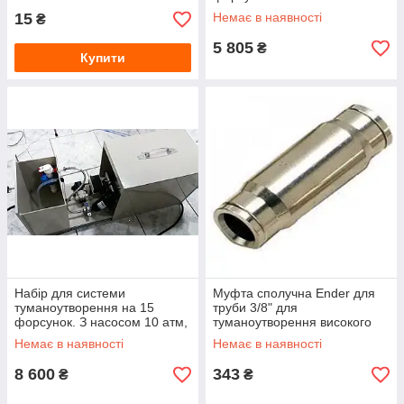
15
Немає в наявності
₴
5 805
₴
Купити
Набір для системи
Муфта сполучна Ender для
туманоутворення на 15
труби 3/8" для
форсунок. З насосом 10 атм,
туманоутворення високого
фільтром і баком, який
тиску
Немає в наявності
Немає в наявності
самонаповнюється
8 600
343
₴
₴