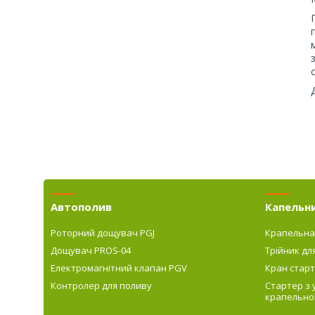
Автополив
Капельн
Роторний дощувач PGJ
Крапельна
Дощувач PROS-04
Трійник дл
Електромагнітний клапан PGV
Кран старт
Контролер для поливу
Стартер з
крапельної