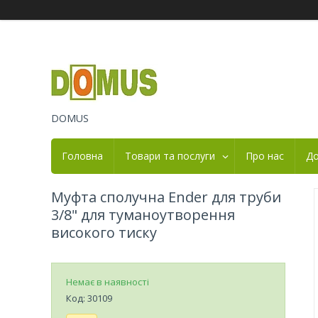
DOMUS
Головна
Товари та послуги
Про нас
До
Муфта сполучна Ender для труби
3/8" для туманоутворення
високого тиску
Немає в наявності
Код:
30109