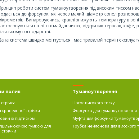
Принцип роботи систем туманоутворення під високим тиском наст
подається до форсунок, які через малий діаметр сопел розпорошу
мікрометрів. Випаровуючись, краплі знижують температуру в зон
застосовуються на літніх майданчиках, відкритих терасах, кафе, р
сільському господарстві.
Дана система швидко монтується і має тривалий термін експлуата
ий полив
Туманоутворення
 стрічка
Насос високого тиску
я крапельної стрічки
Форсунка для туманоутворення
овий із підтиском
Муфта для форсунки туманоутво
 ущільнюючою гумкою для
Трубка нейлонова для високого 
 стрічки