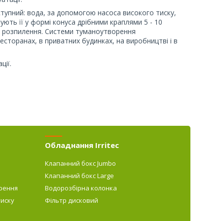
упний: вода, за допомогою насоса високого тиску,
ють її у формі конуса дрібними краплями 5 - 10
і розпилення. Системи туманоутворення
есторанах, в приватних будинках, на виробництві і в
ції.
Обладнання Irritec
Клапанний бокс Jumbo
Клапанний бокс Large
рення
Водорозбірна колонка
тиску
Фільтр дисковий