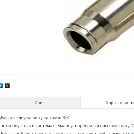
Опис
Характеристи
Муфта з'єднувальна для труби 3/8"
Застосовується в системах туманоутворення під високим тиску. Сл
Муфта зроблена з нержавіючої сталі і має тривалий термін експлу