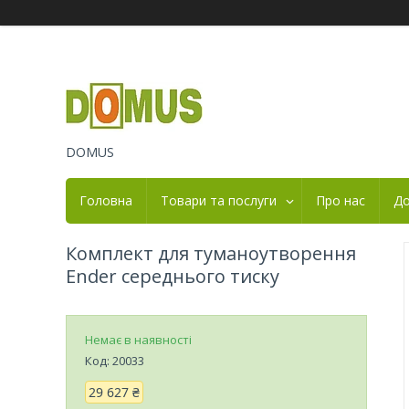
DOMUS
Головна
Товари та послуги
Про нас
До
Комплект для туманоутворення
Ender середнього тиску
Немає в наявності
Код:
20033
29 627 ₴