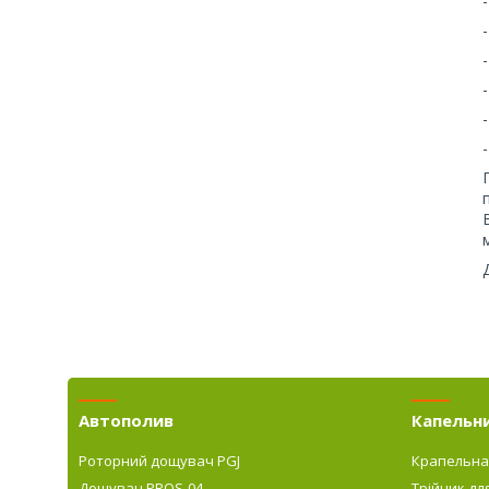
Автополив
Капельн
Роторний дощувач PGJ
Крапельна
Дощувач PROS-04
Трійник дл