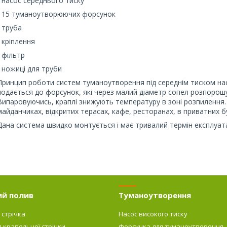
- насос середнього тиску
- 15 туманоутворюючих форсунок
- труба
- кріплення
- фільтр
- ножиці для труби
Принцип роботи систем туманоутворення під середнім тиском нас
подається до форсунок, які через малий діаметр сопел розпорошу
Випаровуючись, краплі знижують температуру в зоні розпилення.
майданчиках, відкритих терасах, кафе, ресторанах, в приватних бу
Дана система швидко монтується і має тривалий термін експлуата
ий полив
Туманоутворення
 стрічка
Насос високого тиску
я крапельної стрічки
Форсунка для туманоутворення