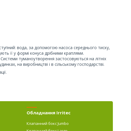
тупний: вода, за допомогою насоса середнього тиску,
ють її у формі конуса дрібними краплями.
 Системи туманоутворення застосовуються на літніх
динках, на виробництві і в сільському господарстві.
ції.
Обладнання Irritec
Клапанний бокс Jumbo
Клапанний бокс Large