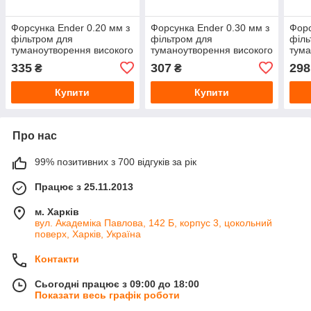
Форсунка Ender 0.20 мм з
Форсунка Ender 0.30 мм з
Форс
фільтром для
фільтром для
філь
туманоутворення високого
туманоутворення високого
тума
тиску
тиску
тиск
335
307
298
₴
₴
Купити
Купити
Про нас
99% позитивних з 700 відгуків за рік
Працює з 25.11.2013
м. Харків
вул. Академіка Павлова, 142 Б, корпус 3, цокольний
поверх, Харків, Україна
Контакти
Сьогодні працює з 09:00 до 18:00
Показати весь графік роботи