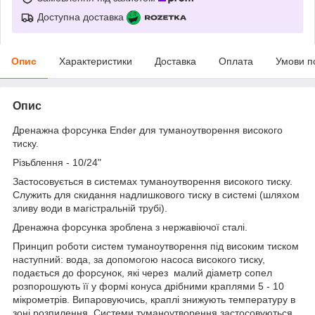
Доступна доставка
Опис
Характеристики
Доставка
Оплата
Умови п
Опис
Дренажна форсунка Ender для туманоутворення високого
тиску.
Різьблення - 10/24"
Застосовується в системах туманоутворення високого тиску.
Служить для скидання надлишкового тиску в системі (шляхом
зливу води в магістральній трубі).
Дренажна форсунка зроблена з нержавіючої сталі.
Принцип роботи систем туманоутворення під високим тиском
наступний: вода, за допомогою насоса високого тиску,
подається до форсунок, які через малий діаметр сопел
розпорошують її у формі конуса дрібними краплями 5 - 10
мікрометрів. Випаровуючись, краплі знижують температуру в
зоні розпилення. Системи туманоутворення застосовуються