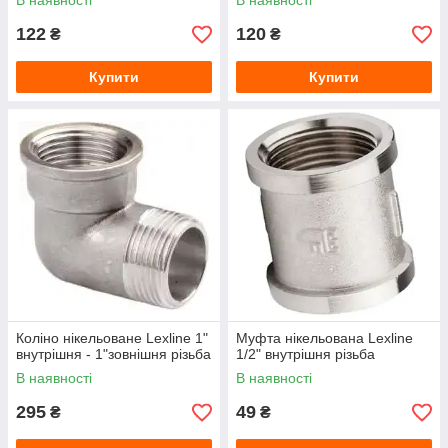
В наявності
В наявності
122
120
₴
₴
Купити
Купити
Коліно нікельоване Lexline 1"
Муфта нікельована Lexline
внутрішня - 1"зовнішня різьба
1/2" внутрішня різьба
В наявності
В наявності
295
49
₴
₴