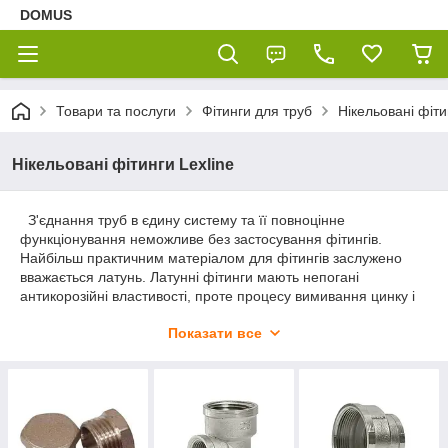
DOMUS
Товари та послуги
Фітинги для труб
Нікельовані фіти
Нікельовані фітинги Lexline
З'єднання труб в єдину систему та її повноцінне
функціонування неможливе без застосування фітингів.
Найбільш практичним матеріалом для фітингів заслужено
вважається латунь. Латунні фітинги мають непогані
антикорозійні властивості, проте процесу вимивання цинку і
появи корозійних пошкоджень уникнути не вдається.
Показати все
Захищають сплав шаром
нікелю.
Його наносять
електрохімичним способом на латунну поверхню.
Нікельовані фітинги Lexline
набувають додаткову
стійкість до корозії, мають естетичний зовнішній вигляд та
цілком можуть скласти конкуренцію дорогим виробам з
нержавіючої сталі. Нікельовані деталі трубопроводів