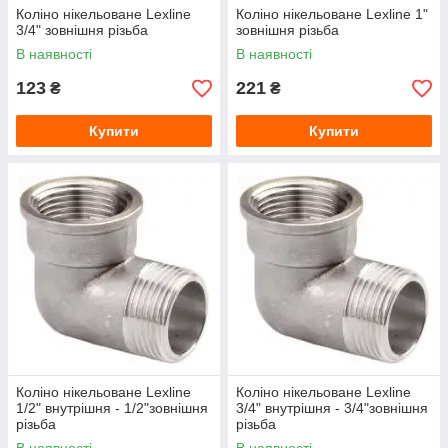
Коліно нікельоване Lexline
Коліно нікельоване Lexline 1"
3/4" зовнішня різьба
зовнішня різьба
В наявності
В наявності
123
221
₴
₴
Купити
Купити
Коліно нікельоване Lexline
Коліно нікельоване Lexline
1/2" внутрішня - 1/2"зовнішня
3/4" внутрішня - 3/4"зовнішня
різьба
різьба