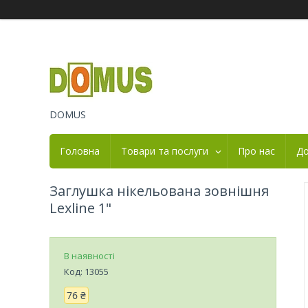
DOMUS
Головна
Товари та послуги
Про нас
До
Заглушка нікельована зовнішня
Lexline 1"
В наявності
Код:
13055
76 ₴