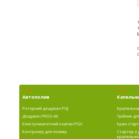
Автополив
Капельн
Роторний дощувач PGJ
Крапельна
Дощувач PROS-04
Трійник дл
Електромагнітний клапан PGV
Кран старт
Контролер для поливу
Стартер з
крапельної