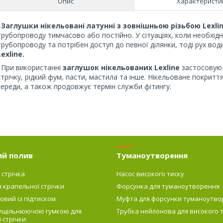
Опис
Характеристи
Заглушки нікельовані латунні з зовнішньою різьбою Lexli
трубопроводу тимчасово або постійно. У сітуаціях, коли необхі
трубопроводу та потрібен доступ до певної ділянки, тоді рух в
Lexline.
При використанні
заглушок нікельованих Lexline
застосовуют
стрічку, рідкий фум, пасти, мастила та інше. Нікельоване покритт
середи, а також продовжує термін служби фітингу.
ий полив
Туманоутворення
 стрічка
Насос високого тиску
я крапельної стрічки
Форсунка для туманоутворення
овий із підтиском
Муфта для форсунки туманоутво
 ущільнюючою гумкою для
Трубка нейлонова для високого 
 стрічки