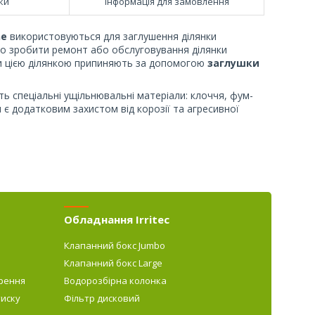
ки
Інформація для замовлення
ne
використовуються для заглушення ділянки
дно зробити ремонт або обслуговування ділянки
оди цією ділянкою припиняють за допомогою
заглушки
ь спеціальні ущільнювальні матеріали: клоччя, фум-
я є додатковим захистом від корозії та агресивної
Обладнання Irritec
Клапанний бокс Jumbo
Клапанний бокс Large
рення
Водорозбірна колонка
тиску
Фільтр дисковий