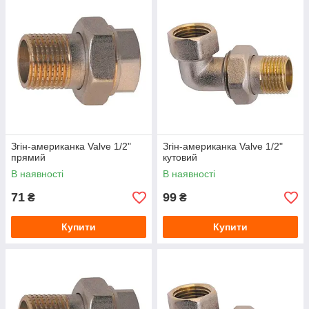
трубопроводу;
- Простота монтажу, оскільки під час з'єднання елементів
обертається тільки гайка;
- Герметичність завдяки своїй конструкції. Для надійності
може бути додатково оброблений герметиком, а також на
різьбу можна намотати ФУМ-стрічку або паклю
Згін-американка Valve 1/2"
Згін-американка Valve 1/2"
прямий
кутовий
В наявності
В наявності
71
99
₴
₴
Купити
Купити