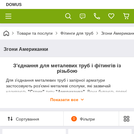
DOMUS
Товари та послуги
Фітинги для труб
Згони Американ
Згони Американки
З'єднання для металевих труб і фітингів із
різьбою
Для з'єднання металевих труб і запірної арматури
застосовують роз'ємні металеві сполуки, які зазвичай
називають
"Сгони"
типу
"Американка"
. Вони бувають прямі
та кутові, різних діаметрів, з внутрішньою та зовнішньою
Показати все
різьбою. Конструкція згону Американка — це короткий
металевий патрубок, обладнаний муфтою з упорним
буртиком і накидною гайкою.
Сортування
0
Фільтри
Переваги сгонів Американка:
- Багаторазовий монтаж/демонтаж, не зачіпаючи інші вузли