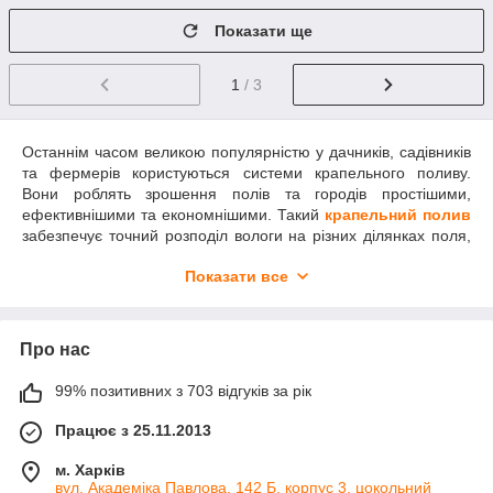
Показати ще
1
/ 3
Останнім часом великою популярністю у дачників, садівників
та фермерів користуються системи крапельного поливу.
Вони роблять зрошення полів та городів простішими,
ефективнішими та економнішими. Такий
крапельний полив
забезпечує точний розподіл вологи на різних ділянках поля,
знижує витрату води, допомагає уникнути опіків листя та
Показати все
розмноження патогенних організмів. З ними не потрібно
розмотувати шланги чи задіяти поливні механізми – все
відбувається автоматично.
Трубка для крапельного поливу
– основний елемент цього обладнання, до вибору якого
Про нас
потрібно поставитися максимально серйозно.
Крапельна трубка
:
види
99% позитивних з 703 відгуків за рік
Працює з 25.11.2013
Виробниками випускається
крапельна трубка
двох видів.
Перший – це трубка з вбудованими крапельницями
м. Харків
(емітерами). Вони можуть мати різний крок отворів: 20, 33,
вул. Академіка Павлова, 142 Б, корпус 3, цокольний