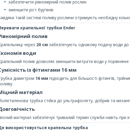
забезпечити рівномірний полив рослин
зменшити ріст бур’янів
Завдяки такій системі поливу рослини отримують необхідну кільк
Переваги крапельної трубки Ender
Рівномірний полив
Крапельниці через
20 см
забезпечують однакову подачу води до в
Економія води
Крапельний полив дозволяє зменшити витрати води у порівнянні 
Сумісність із фітингами 16 мм
Трубка діаметром
16 мм
підходить для більшості фітингів, трійни
поливу.
Міцний матеріал
Поліетиленова трубка стійка до ультрафіолету, добрив та механ
Довговічність
Якісний матеріал забезпечує тривалий термін служби навіть при і
Де використовується крапельна трубка