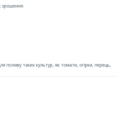
х зрошення:
я поливу таких культур, як томати, огірки, перець,