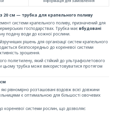
ки
Інформація для замовлення
з 20 см — трубка для крапельного поливу
мент системи крапельного поливу, призначений для
 фермерських господарствах. Трубка має
вбудовані
ьну подачу води до кожної рослини.
айзручніших рішень для організації систем крапельного
одається безпосередньо до кореневої системи
ктивність зрошення.
ого поліетилену, який стійкий до ультрафіолетового
ки цьому трубка може використовуватися протягом
 см
 які рівномірно розташовані вздовж всієї довжини
апельницями є оптимальною для більшості овочевих
о кореневої системи рослин, що дозволяє: