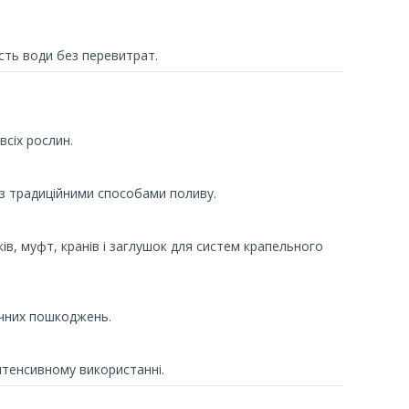
ість води без перевитрат.
сіх рослин.
з традиційними способами поливу.
ків, муфт, кранів і заглушок для систем крапельного
ічних пошкоджень.
нтенсивному використанні.