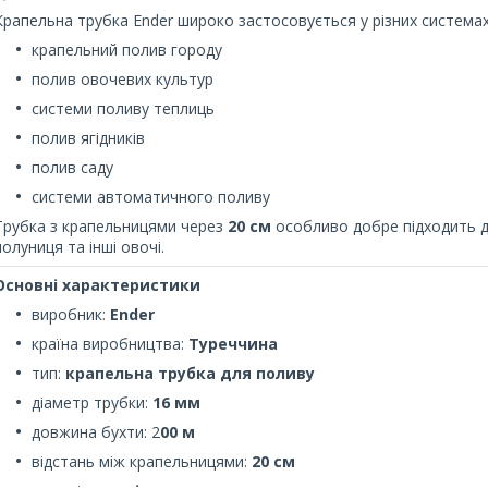
Крапельна трубка Ender широко застосовується у різних система
крапельний полив городу
полив овочевих культур
системи поливу теплиць
полив ягідників
полив саду
системи автоматичного поливу
Трубка з крапельницями через
20 см
особливо добре підходить дл
полуниця та інші овочі.
Основні характеристики
виробник:
Ender
країна виробництва:
Туреччина
тип:
крапельна трубка для поливу
діаметр трубки:
16 мм
довжина бухти: 2
00 м
відстань між крапельницями:
20 см