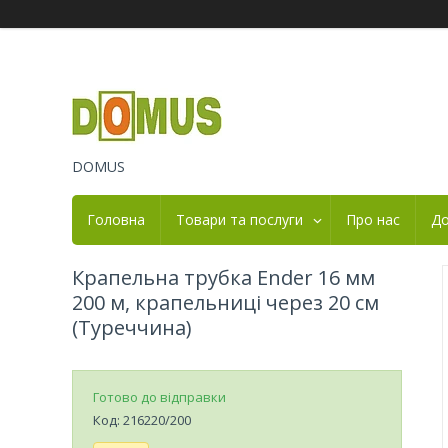
DOMUS
Головна
Товари та послуги
Про нас
До
Крапельна трубка Ender 16 мм
200 м, крапельниці через 20 см
(Туреччина)
Готово до відправки
Код:
216220/200