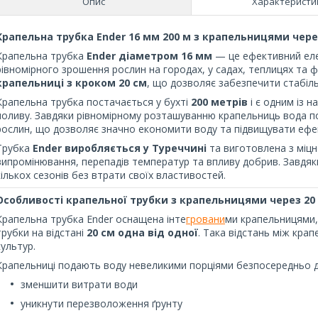
Опис
Характеристи
Крапельна трубка Ender 16 мм 200 м з крапельницями чере
Крапельна трубка
Ender діаметром 16 мм
— це ефективний еле
рівномірного зрошення рослин на городах, у садах, теплицях та
крапельниці з кроком 20 см
, що дозволяє забезпечити стабіл
Крапельна трубка постачається у бухті
200 метрів
і є одним із н
поливу. Завдяки рівномірному розташуванню крапельниць вода п
рослин, що дозволяє значно економити воду та підвищувати ефе
Трубка
Ender виробляється у Туреччині
та виготовлена з міцн
випромінювання, перепадів температур та впливу добрив. Завдя
кількох сезонів без втрати своїх властивостей.
Особливості крапельної трубки з крапельницями через 20
Крапельна трубка Ender оснащена інте
гровани
ми крапельницями,
трубки на відстані
20 см одна від одної
. Така відстань між кр
культур.
Крапельниці подають воду невеликими порціями безпосередньо д
зменшити витрати води
уникнути перезволоження ґрунту