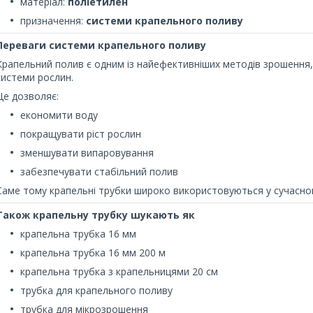
матеріал:
поліетилен
призначення:
системи крапельного поливу
Переваги системи крапельного поливу
Крапельний полив є одним із найефективніших методів зрошення,
системи рослин.
Це дозволяє:
економити воду
покращувати ріст рослин
зменшувати випаровування
забезпечувати стабільний полив
Саме тому крапельні трубки широко використовуються у сучасном
Також крапельну трубку шукають як
крапельна трубка 16 мм
крапельна трубка 16 мм 200 м
крапельна трубка з крапельницями 20 см
трубка для крапельного поливу
трубка для мікрозрошення