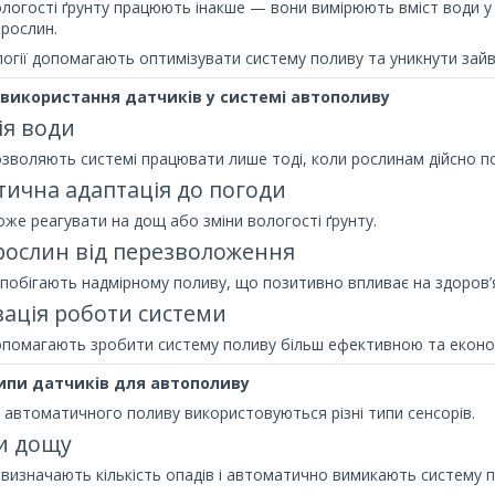
логості ґрунту працюють інакше — вони вимірюють вміст води у
 рослин.
логії допомагають оптимізувати систему поливу та уникнути зай
використання датчиків у системі автополиву
ія води
зволяють системі працювати лише тоді, коли рослинам дійсно п
ична адаптація до погоди
же реагувати на дощ або зміни вологості ґрунту.
рослин від перезволоження
побігають надмірному поливу, що позитивно впливає на здоров’
ація роботи системи
опомагають зробити систему поливу більш ефективною та еконо
ипи датчиків для автополиву
 автоматичного поливу використовуються різні типи сенсорів.
и дощу
 визначають кількість опадів і автоматично вимикають систему п