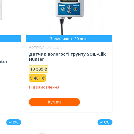
Залишилось 30 днів
SOILCLIK
Датчик вологості ґрунту SOIL-Clik
Hunter
nter
10 535 ₴
9 481 ₴
Під замовлення
Купити
–10%
–10%