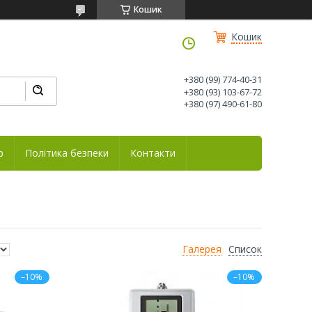
Кошик
Кошик
+380 (99) 774-40-31
+380 (93) 103-67-72
+380 (97) 490-61-80
р
Політика безпеки
Контакти
Галерея
Список
–10%
–10%