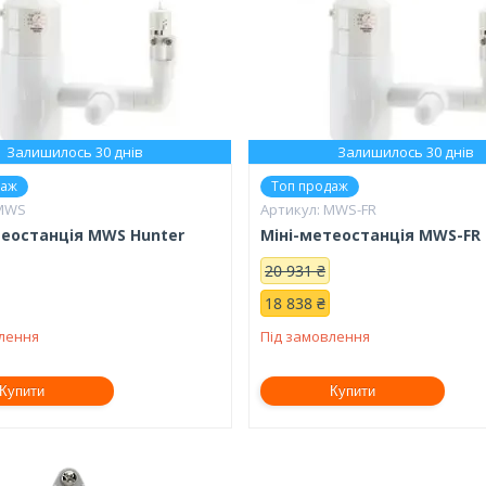
Залишилось 30 днів
Залишилось 30 днів
даж
Топ продаж
MWS
MWS-FR
теостанція MWS Hunter
Міні-метеостанція MWS-FR 
20 931 ₴
18 838 ₴
влення
Під замовлення
Купити
Купити