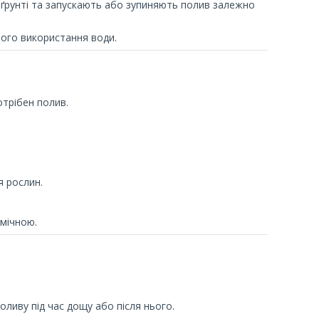
 ґрунті та запускають або зупиняють полив залежно
вого використання води.
отрібен полив.
я рослин.
мічною.
оливу під час дощу або після нього.