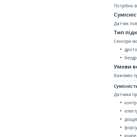
Потрібно в
Сумісніс
Датчик пов
Тип під
Сенсори м
дрото
бездр
Умови в
Важливо пр
Сумісніст
Датчики пр
контр
елект
дощув
форсу
крапе