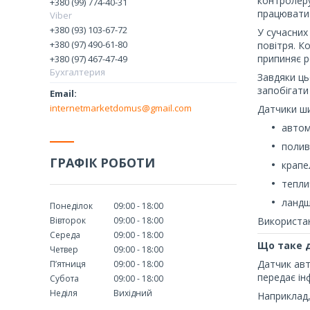
контролеру
+380 (99) 774-40-31
працювати
Viber
+380 (93) 103-67-72
У сучасних
+380 (97) 490-61-80
повітря. К
припиняє р
+380 (97) 467-47-49
Бухгалтерия
Завдяки ць
запобігати
internetmarketdomus@gmail.com
Датчики ши
автом
полив
ГРАФІК РОБОТИ
крапе
тепли
ланд
Понеділок
09:00
18:00
Вівторок
09:00
18:00
Використан
Середа
09:00
18:00
Що таке 
Четвер
09:00
18:00
Датчик авт
Пʼятниця
09:00
18:00
передає ін
Субота
09:00
18:00
Неділя
Вихідний
Наприклад,