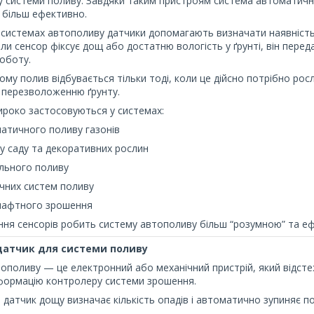
 системи поливу. Завдяки таким пристроям система автоматичн
 більш ефективно.
 системах автополиву датчики допомагають визначати наявність 
оли сенсор фіксує дощ або достатню вологість у ґрунті, він пере
оботу.
ому полив відбувається тільки тоді, коли це дійсно потрібно ро
 перезволоженню ґрунту.
роко застосовуються у системах:
атичного поливу газонів
у саду та декоративних рослин
льного поливу
чних систем поливу
шафтного зрошення
ня сенсорів робить систему автополиву більш “розумною” та е
датчик для системи поливу
ополиву — це електронний або механічний пристрій, який відст
формацію контролеру системи зрошення.
 датчик дощу визначає кількість опадів і автоматично зупиняє п