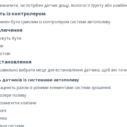
изначити, чи потрібен датчик дощу, вологості ґрунту або комбін
ть із контролером
инен бути сумісним із контролером системи автополиву.
ключення
ожуть бути:
ві
отові
становлення
авильно вибрати місце для встановлення датчика, щоб він точно
ь датчиків із системами автополиву
ацюють разом із різними елементами системи зрошення:
олери поливу
ромагнітні клапани
ачі
нки
льні системи