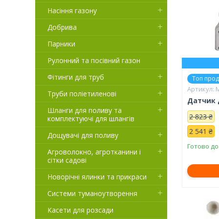
Насіння газону
Добрива
Парники
Рулонний та посівний газон
Фітинги для труб
Топ про
M
Труби поліетиленові
Датчик д
Шланги для поливу та
2 823 ₴
комплектуючі для шлангів
2 541 ₴
Дощувачі для поливу
Готово до
Агроволокно, агротканини і
сітки садові
Новорічні ялинки та прикраси
Системи туманоутворення
Касети для розсади