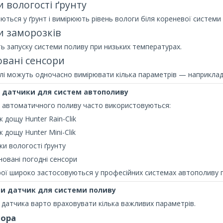
 вологості ґрунту
ться у ґрунт і вимірюють рівень вологи біля кореневої системи
и заморозків
ь запуску системи поливу при низьких температурах.
вані сенсори
лі можуть одночасно вимірювати кілька параметрів — наприклад
і датчики для систем автополиву
х автоматичного поливу часто використовуються:
к дощу Hunter Rain-Clik
к дощу Hunter Mini-Clik
ки вологості ґрунту
новані погодні сенсори
рої широко застосовуються у професійних системах автополиву г
ти датчик для системи поливу
 датчика варто враховувати кілька важливих параметрів.
сора