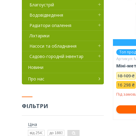
Благоустрій
Водовідведення
Радіатори опалення
Ліхтарики
Насоси та обладнання
Топ про
Садово-городній інвентар
Міні-ме
Новини
18 109 ₴
Про нас
16 298 ₴
Під замо
ФІЛЬТРИ
Ціна