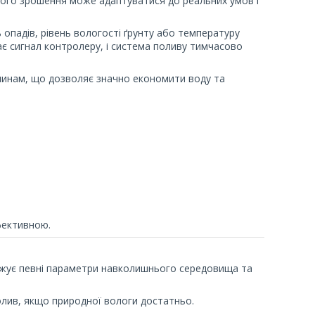
ого зрошення може адаптуватися до реальних умов і
опадів, рівень вологості ґрунту або температуру
дає сигнал контролеру, і система поливу тимчасово
слинам, що дозволяє значно економити воду та
фективною.
ежує певні параметри навколишнього середовища та
олив, якщо природної вологи достатньо.