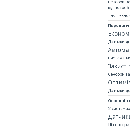
Сенсори во
від потреб
Такі техно
Переваги 
Економ
Датчики до
Автомат
Система мо
Захист 
Сенсори за
Оптиміз
Датчики д
Основні т
У системах
Датчик
Ці сенсори