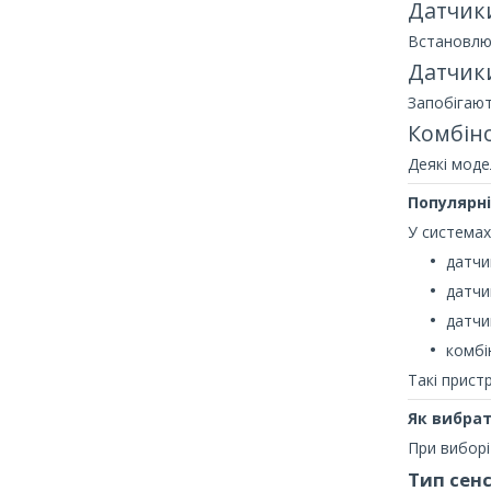
Датчики
Встановлюю
Датчик
Запобігают
Комбіно
Деякі моде
Популярн
У система
датчи
датчи
датчи
комбі
Такі прист
Як вибра
При виборі
Тип сен