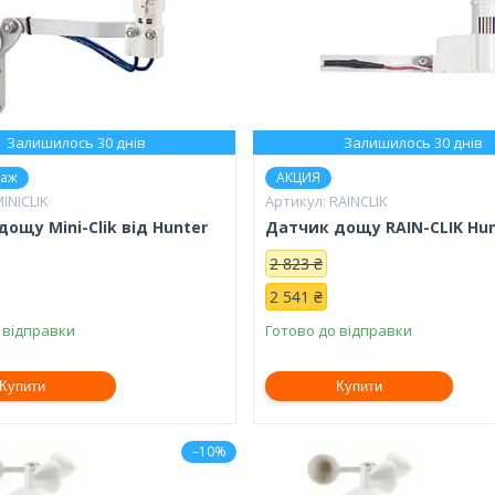
Залишилось 30 днів
Залишилось 30 днів
даж
АКЦИЯ
INICLIK
RAINCLIK
ощу Mini-Clik від Hunter
Датчик дощу RAIN-CLIK Hu
2 823 ₴
2 541 ₴
 відправки
Готово до відправки
Купити
Купити
–10%