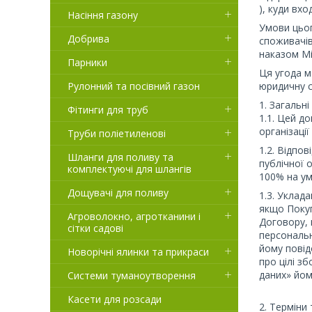
), куди вхо
Насіння газону
Умови цьог
Добрива
споживачів
наказом Мі
Парники
Ця угода м
Рулонний та посівний газон
юридичну с
1. Загальн
Фітинги для труб
1.1. Цей до
організаці
Труби поліетиленові
1.2. Відпо
Шланги для поливу та
публічної 
комплектуючі для шлангів
100% на ум
Дощувачі для поливу
1.3. Уклад
якщо Покуп
Агроволокно, агротканини і
Договору, 
сітки садові
персональн
йому повід
Новорічні ялинки та прикраси
про цілі з
даних» йом
Системи туманоутворення
Касети для розсади
2. Терміни