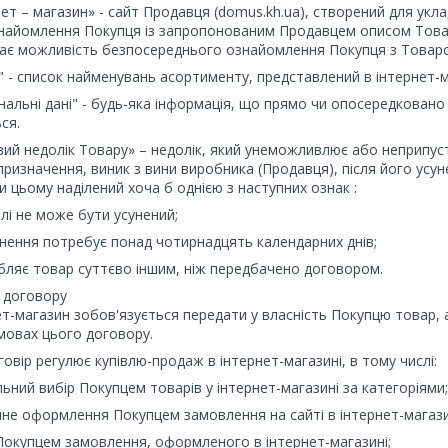
рнет – магазин» - сайт Продавця (domus.kh.ua), створений для укл
знайомлення Покупця із запропонованим Продавцем описом Това
ає можливість безпосереднього ознайомлення Покупця з Товаро
р" - список найменувань асортименту, представлений в інтернет-м
ональні дані" - будь-яка інформація, що прямо чи опосередковано
ся.
євий недолік Товару» – недолік, який унеможливлює або неприпу
призначення, виник з вини виробника (Продавця), після його усу
ри цьому наділений хоча б однією з наступних ознак :
алі не може бути усунений;
унення потребує понад чотирнадцять календарних днів;
обляє товар суттєво іншим, ніж передбачено договором.
 договору
нет-магазин зобов'язується передати у власність Покупцю товар,
мовах цього договору.
оговір регулює купівлю-продаж в інтернет-магазині, в тому числі:
льний вибір Покупцем товарів у інтернет-магазині за категоріями;
йне оформлення Покупцем замовлення на сайті в інтернет-магази
Покупцем замовлення, оформленого в інтернет-магазині;