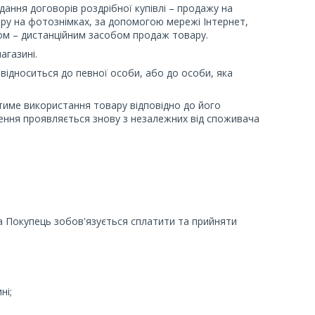
адання договорів роздрібної купівлі – продажу на
ру на фотознімках, за допомогою мережі Інтернет,
м – дистанційним засобом продаж товару.
агазині.
 відноситься до певної особи, або до особи, яка
стиме використання товару відповідно до його
нення проявляється знову з незалежних від споживача
 а Покупець зобов'язується сплатити та прийняти
ні;