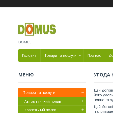
DOMUS
Головна
Товари та послуги
Про нас
До
УГОДА 
Цей Догові
Товари та послуги
його умови
повної зго
Автоматичний полив
Цей Догові
Крапельний полив
підприємце