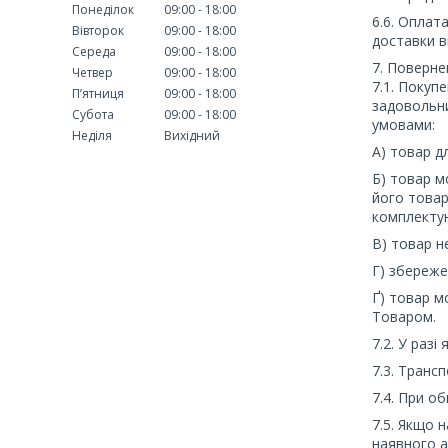
Понеділок
09:00
18:00
6.6. Оплат
Вівторок
09:00
18:00
доставки в
Середа
09:00
18:00
7. Поверне
Четвер
09:00
18:00
7.1. Покуп
Пʼятниця
09:00
18:00
задовольни
Субота
09:00
18:00
умовами:
Неділя
Вихідний
А) товар д
Б) товар м
його товар
комплектую
В) товар н
Г) збереже
Ґ) товар м
Товаром.
7.2. У разі
7.3. Транс
7.4. При о
7.5. Якщо 
наявного а