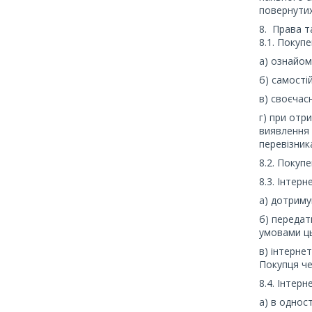
повернутих
8. Права т
8.1. Покуп
а) ознайом
б) самості
в) своєчас
г) при отр
виявлення 
перевізник
8.2. Покуп
8.3. Інтер
а) дотриму
б) передат
умовами ц
в) інтернет
Покупця чер
8.4. Інтер
а) в однос