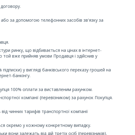
 договору.
 або за допомогою телефонних засобів зв'язку за
авця.
тури ринку, що відбивається на цінах в інтернет-
о той вже прийняв умови Продавця і здійснив у
 підписки) у вигляді банківського переказу грошей на
ернет-банкінгу.
купця 100% оплати за виставленим рахунком.
спортної компанії (перевізником) за рахунок Покупця.
ь від чинних тарифів транспортної компанії
ься окремо у кожному конкретному випадку.
ки вони залежать від дій третіх осіб (перевізників).