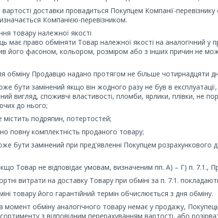
а вартості доставки провадиться Покупцем Компанії-перевізнику 
изначається Компанією-перевізником.
ння товару належної якості
ець має право обміняти Товар належної якості на аналогічний у п
в його фасоном, кольором, розміром або з інших причин не мо
ля обміну Продавцю надано протягом не більше чотирнадцяти днів
оже бути замінений якщо він жодного разу не був в експлуатації,
ний вигляд, споживчі властивості, пломби, ярлики, плівки, не пор
чих до нього;
е містить подряпин, потертостей;
но повну комплектність проданого товару;
оже бути замінений при пред'явленні Покупцем розрахункового 
 якщо Товар не відповідає умовам, визначеним пп. А) – Г) п. 7.1.,
портні витрати на доставку Товару при обміні за п. 7.1. покладаю
бміні товару його гарантійний термін обчислюється з дня обміну.
на момент обміну аналогічного товару немає у продажу, Покупець
сортименту з відповідним перерахуванням вартості, або розірват