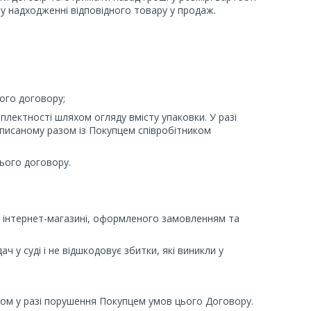
у надходженні відповідного товару у продаж.
ого договору;
мплектності шляхом огляду вмісту упаковки. У разі
ідписаному разом із Покупцем співробітником
цього договору.
в інтернет-магазині, оформленого замовленням та
ч у суді і не відшкодовує збитки, які виникли у
ом у разі порушення Покупцем умов цього Договору.