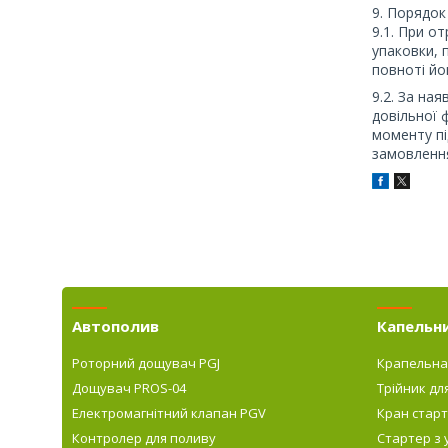
9. Порядо
9.1. При о
упаковки, 
повноті йо
9.2. За ная
довільної 
моменту пі
замовлення
Автополив
Капельн
Роторний дощувач PGJ
Крапельна
Дощувач PROS-04
Трійник дл
Електромагнітний клапан PGV
Кран старт
Контролер для поливу
Стартер з