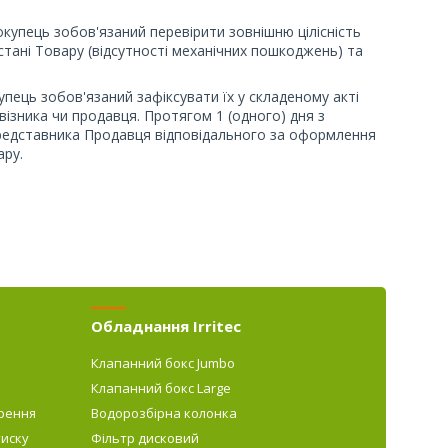
окупець зобов'язаний перевірити зовнішню цілісність
стані Товару (відсутності механічних пошкоджень) та
окупець зобов'язаний зафіксувати їх у складеному акті
візника чи продавця. Протягом 1 (одного) дня з
редставника Продавця відповідального за оформлення
ару.
Обладнання Irritec
Клапанний бокс Jumbo
Клапанний бокс Large
рення
Водорозбірна колонка
тиску
Фільтр дисковий