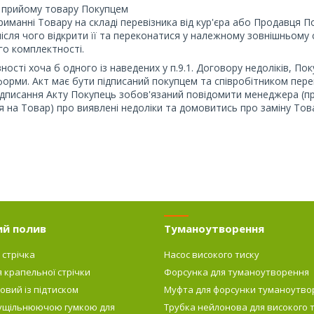
к прийому товару Покупцем
триманні Товару на складі перевізника від кур'єра або Продавця П
після чого відкрити її та переконатися у належному зовнішньому 
го комплектності.
вності хоча б одного із наведених у п.9.1. Договору недоліків, П
форми. Акт має бути підписаний покупцем та співробітником пере
дписання Акту Покупець зобов'язаний повідомити менеджера (п
 на Товар) про виявлені недоліки та домовитись про заміну Тов
ий полив
Туманоутворення
 стрічка
Насос високого тиску
я крапельної стрічки
Форсунка для туманоутворення
овий із підтиском
Муфта для форсунки туманоутво
 ущільнюючою гумкою для
Трубка нейлонова для високого 