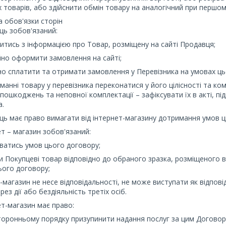
 товарів, або здійснити обмін товару на аналогічний при першом
а обов'язки сторін
ець зобов'язаний:
итись з інформацією про Товар, розміщену на сайті Продавця;
йно оформити замовлення на сайті;
но сплатити та отримати замовлення у Перевізника на умовах ць
иманні товару у перевізника переконатися у його цілісності та ко
пошкоджень та неповної комплектації – зафіксувати їх в акті, п
а.
ець має право вимагати від інтернет-магазину дотримання умов 
нет – магазин зобов'язаний:
ватись умов цього договору;
и Покупцеві товар відповідно до обраного зразка, розміщеного 
ього договору;
-магазин не несе відповідальності, не може виступати як відповіда
ез дії або бездіяльність третіх осіб.
нет-магазин має право:
торонньому порядку призупинити надання послуг за цим Договор