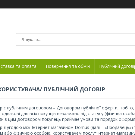
ставка та оплата
Повернення та обмін
Публічний догові
КОРИСТУВАЧА/ ПУБЛІЧНИЙ ДОГОВІР
р є публічним договором – Договором публічної оферти, тобто, з
 однакові для всіх покупців незалежно від статусу (фізична особ
ди з цим Договором покупець приймає умови та порядок оформл
р є угодою між Інтернет-магазином Domus (далі – «Продавець»
м або фізичною особою, користувачем послуг інтернет-магазину, 