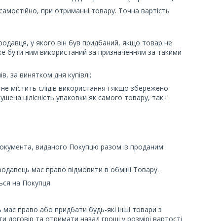
самостійно, при отриманні товару. Точна вартість
родавця, у якого він був придбаний, якщо товар не
же бути ним використаний за призначенням за такими
, за винятком дня купівлі;
 не містить слідів використання і якщо збережено
ушена цілісність упаковки як самого товару, так і
документа, виданого Покупцю разом із проданим
 Продавець має право відмовити в обміні Товару.
ться на Покупця.
 має право або придбати будь-які інші товари з
и договір та отримати назад гроші у розмірі вартості