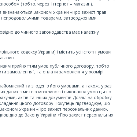
м способом (тобто. через Інтернет – магазин).
 визначаються Законом України «Про захист прав
івлі непродовольчими товарами, затвердженими
дповідно до чинного законодавства має належну
ивільного кодексу України) і містить усі істотні умови
агазин.
ечливим прийняттям умов публічного договору, тобто
ти замовлення", та оплати замовлення у розмірі
найомлений та згоден з його умовами, а також, у разі
них даних з метою можливості виконання умов цього
хунків, актів та інших документів Дозвіл на обробку
 укладання цього Договору Покупець підтверджує, що
Законом України «Про захист персональних даних»,
ідповідно до Закону України «Про захист персональних