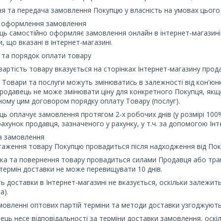
ня та передача замовлення Покупцю у власність на умовах цього
к оформлення замовлення
ець самостійно оформляє замовлення онлайн в інтернет-магазині
, що вказані в інтернет-магазині.
ь та порядок оплати товару
 вартість товару вказується на сторінках Інтернет-магазину прод
на Товари та послуги можуть змінюватись в залежності від кон'юнк
Продавець не може змінювати ціну для конкретного Покупця, якщ
ому цим договором порядку оплату Товару (послуг).
ець оплачує замовлення протягом 2-х робочих днів (у розмірі 100%
ахунок продавця, зазначеного у рахунку, у т.ч. за допомогою Інт
а замовлення
нтаження товару Покупцю провадиться після надходження від По
вка та повернення товару провадиться силами Продавця або тран
термін доставки не може перевищувати 10 днів.
сть доставки в Інтернет-магазині не вказується, оскільки залежит
а).
амовленні оптових партій терміни та методи доставки узгоджуют
вець несе відповідальності за терміни доставки замовлення, оскіль