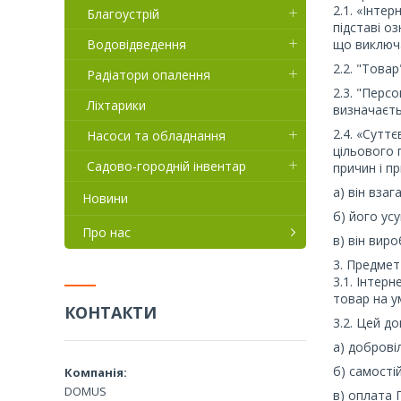
2.1. «Інте
Благоустрій
підставі о
Водовідведення
що виключ
2.2. "Това
Радіатори опалення
2.3. "Перс
Ліхтарики
визначаєть
2.4. «Сутт
Насоси та обладнання
цільового 
Садово-городній інвентар
причин і п
а) він взаг
Новини
б) його ус
Про нас
в) він вир
3. Предмет
3.1. Інтер
товар на у
КОНТАКТИ
3.2. Цей д
а) доброві
б) самості
DOMUS
в) оплата 