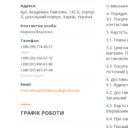
г) виконан
вул. Академіка Павлова, 142 Б, корпус
4. Порядо
3, цокольний поверх, Харків, Україна
4.1. Покуп
контактами
Марина Власенко
5. Вартіст
5.1. Повна
+380 (99) 774-40-31
5.2. Ціни 
Viber
магазині. 
+380 (93) 103-67-72
встановлен
+380 (97) 490-61-80
5.3. Покуп
+380 (97) 467-47-49
поточний р
Бухгалтерия
6. Доставк
6.1. Відва
internetmarketdomus@gmail.com
6.2. Доста
Загальний 
6.3. Варті
(перевізник
ГРАФІК РОБОТИ
6.4. При з
6.5. Прода