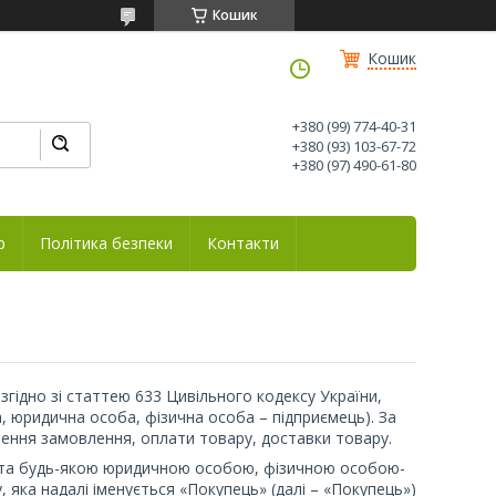
Кошик
Кошик
+380 (99) 774-40-31
+380 (93) 103-67-72
+380 (97) 490-61-80
р
Політика безпеки
Контакти
гідно зі статтею 633 Цивільного кодексу України,
а, юридична особа, фізична особа – підприємець). За
ення замовлення, оплати товару, доставки товару.
) та будь-якою юридичною особою, фізичною особою-
яка надалі іменується «Покупець» (далі – «Покупець»)