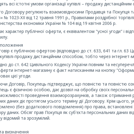
дять всі істотні умови організації купівлі – продажу дистанційни
о Договору регулюють взаємовідносини Продавця та Покупця та
» № 1023-XII від 12 травня 1991 р., Правилами роздрібної торг
ністерства економіки України № 104 від 19 квітня 2006 р.
ає характер публічної оферти, є еквівалентом "усної угоди" і ві
илу.
і положення
говір є публічною офертою (відповідно до ст. 633, 641 та гл. 63 Ц
ї купівлі-продажу дистанційним способом, тобто через інтернет-м
відно до ст. 642 Цивільного Кодексу України повним та несупер
оферти інтернет-магазину є факт натисканням на кнопку "Оформи
овах цієї угоди.
аючи Договір, Покупець підтверджує, що повністю та повністю оз
ець є фізичною особою, дає дозвіл на обробку своїх персональ
можливості проведення взаєморозрахунків, а також отримання ра
их даних діє протягом усього терміну дії Договору. Крім цього,
омлено (без додаткового повідомлення) про права, встановлені 
бору даних. Обсяг прав Покупця як суб'єкта персональних даних в
у відомий та зрозумілий.
 та визначення