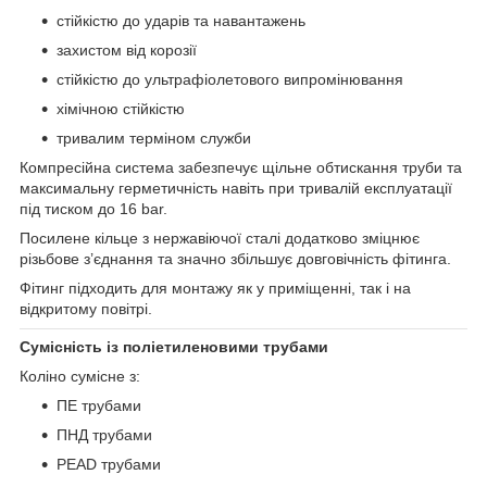
стійкістю до ударів та навантажень
захистом від корозії
стійкістю до ультрафіолетового випромінювання
хімічною стійкістю
тривалим терміном служби
Компресійна система забезпечує щільне обтискання труби та
максимальну герметичність навіть при тривалій експлуатації
під тиском до 16 bar.
Посилене кільце з нержавіючої сталі додатково зміцнює
різьбове з’єднання та значно збільшує довговічність фітинга.
Фітинг підходить для монтажу як у приміщенні, так і на
відкритому повітрі.
Сумісність із поліетиленовими трубами
Коліно сумісне з:
ПЕ трубами
ПНД трубами
PEAD трубами