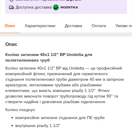
Доступна доставка
Опис
Характеристики
Доставка
Оплата
Умови п
Опис
Коліно затискне 40х1 1/2" ВР Unidelta для
поліетиленових труб
Коліно затискне 40х1 1/2" ВР від Unidelta — це професійний
компресійний фітинг, призначений для герметичного
з’єднання поліетиленової труби діаметром 40 мм із запірною
арматурою, металевими трубами або різьбовими
елементами, що мають зовнішню різьбу 1 1/2". Фітинг
дозволяє виконати поворот трубопроводу під кутом 90° та
створити надійне і довговічне різьбове підключення.
Коліно поєднує:
компресійне затискне з’єднання для ПЕ труби
внутрішню різьбу 1 1/2"