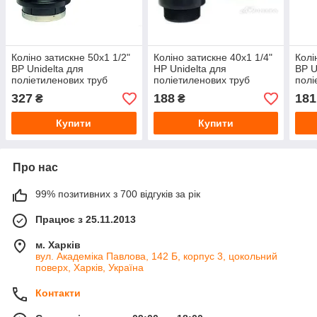
Коліно затискне 50х1 1/2"
Коліно затискне 40х1 1/4"
Колі
ВР Unidelta для
НР Unidelta для
ВР U
поліетиленових труб
поліетиленових труб
полі
327
188
181
₴
₴
Купити
Купити
Про нас
99% позитивних з 700 відгуків за рік
Працює з 25.11.2013
м. Харків
вул. Академіка Павлова, 142 Б, корпус 3, цокольний
поверх, Харків, Україна
Контакти