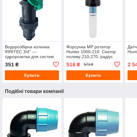
Водорозбірна колонка
Форсунка МР ротатор
Датч
IRRITEC 3/4" —
Hunter 1000-210. Сектор
Hunt
гідророзетка для систем
поливу 210-270, радіус
автоматичного поливу
поливу 2,5-4,5 м
351
516
2 5
₴
₴
573 ₴
Купити
Купити
Подібні товари компанії