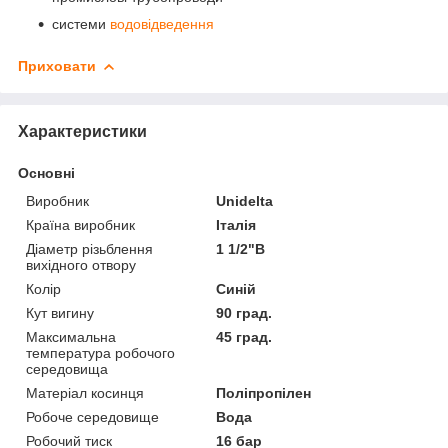
системи
водовідведення
Приховати
Характеристики
Основні
Виробник
Unidelta
Країна виробник
Італія
Діаметр різьблення
1 1/2"В
вихідного отвору
Колір
Синій
Кут вигину
90 град.
Максимальна
45 град.
температура робочого
середовища
Матеріал косинця
Поліпропілен
Робоче середовище
Вода
Робочий тиск
16 бар