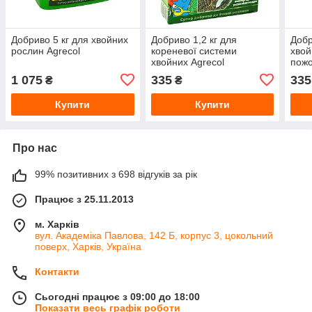
Добриво 5 кг для хвойних
Добриво 1,2 кг для
Добр
рослин Agrecol
кореневої системи
хвой
хвойних Agrecol
пожо
1 075
335
335
₴
₴
Купити
Купити
Про нас
99% позитивних з 698 відгуків за рік
Працює з 25.11.2013
м. Харків
вул. Академіка Павлова, 142 Б, корпус 3, цокольний
поверх, Харків, Україна
Контакти
Сьогодні працює з 09:00 до 18:00
Показати весь графік роботи