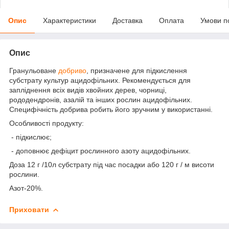
Опис
Характеристики
Доставка
Оплата
Умови п
Опис
Гранульоване
добриво
, призначене для підкислення
субстрату культур ацидофільних. Рекомендується для
запліднення всіх видів хвойних дерев, чорниці,
рододендронів, азалій та інших рослин ацидофільних.
Специфічність добрива робить його зручним у використанні.
Особливості продукту:
- підкислює;
- доповнює дефіцит рослинного азоту ацидофільних.
Доза 12 г /10л субстрату під час посадки або 120 г / м висоти
рослини.
Азот-20%.
Приховати