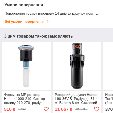
Умови повернення
Повернення товару впродовж 14 днів за рахунок покупця
Всі умови повернення
З цим товаром також замовляють
Форсунка МР ротатор
Роторний дощувач Hunter
Насі
Hunter 1000-210. Сектор
I-90-36V-B. Радіус до 31,4
Turfl
поливу 210-270, радіус
м. Висота 8 см. Сталевий
(без
поливу 2,5-4,5 м
516
11 667
370
₴
₴
573 ₴
12 963 ₴