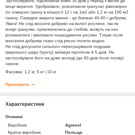
Застосовувати, підсипаючи кожні 30 днів у період з весни до
кінця вересня. Удобрювати, розсипаючи гранулат рівномірно
по поверхні газону в кількості 12 г на 1м2 або 1,2 кг на 100 м2
газону. Середня закрита жменя - це близько 40-60 г добрива.
Увага! Не слід вносити добриво на вологі рослини, так як
мокрі гранулки, приклеюючись до стеблів, можуть на них
розчинитися і викликати пошкодження рослин. Тільки після
внесення добрива газон слід рясно полити водою.
Не слід допускати сильного пересушування подушки
(верхнього шару ґрунту) мінімум протягом 4-5 днів. Не
застосовувати його на дуже молоді (до 60 днів після посіву)
газони.
Фасовка: 1,2 кг, 5 кг і 10 кг
Приховати
Характеристики
Основні
Виробник
Agrecol
Країна виробник
Польща