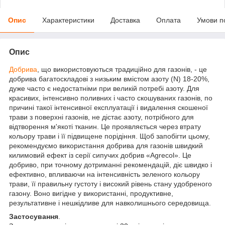
Опис
Характеристики
Доставка
Оплата
Умови п
Опис
Добрива
, що використовуються традиційно для газонів, - це
добрива багатоскладові з низьким вмістом азоту (N) 18-20%,
дуже часто є недостатніми при великій потребі азоту. Для
красивих, інтенсивно поливних і часто скошуваних газонів, по
причині такої інтенсивної експлуатації і видалення скошеної
трави з поверхні газонів, не дістає азоту, потрібного для
відтворення м'якоті тканин. Це проявляється через втрату
кольору трави і її підвищене порідіння. Щоб запобігти цьому,
рекомендуємо використання добрива для газонів швидкий
килимовий ефект із серії сипучих добрив «Agrecol». Це
добриво, при точному дотриманні рекомендацій, діє швидко і
ефективно, впливаючи на інтенсивність зеленого кольору
трави, її правильну густоту і високий рівень стану удобреного
газону. Воно вигідне у використанні, продуктивне,
результативне і нешкідливе для навколишнього середовища.
Застосування
.