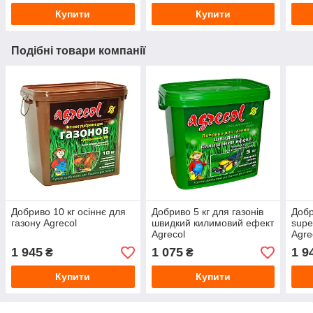
Купити
Купити
Подібні товари компанії
Добриво 10 кг осіннє для
Добриво 5 кг для газонів
Добр
газону Agrecol
швидкий килимовий ефект
supe
Agrecol
Agre
1 945
1 075
1 9
₴
₴
Купити
Купити