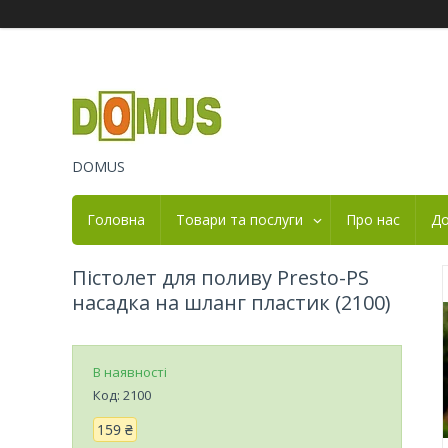
DOMUS
Головна
Товари та послуги
Про нас
До
Пістолет для поливу Presto-PS
насадка на шланг пластик (2100)
В наявності
Код:
2100
159 ₴