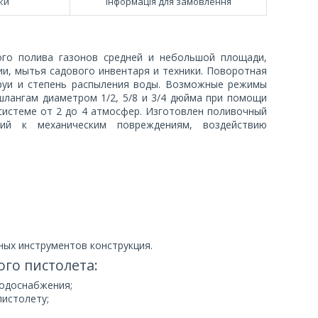
ки
Інформація для замовлення
ного полива газонов средней и небольшой площади,
и, мытья садового инвентаря и техники. Поворотная
труи и степень распыления воды. Возможные режимы
 шлангам диаметром 1/2, 5/8 и 3/4 дюйма при помощи
системе от 2 до 4 атмосфер. Изготовлен поливочный
кий к механическим повреждениям, воздействию
ых инструментов конструкция.
го пистолета:
водоснабжения;
пистолету;