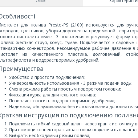
Опис
Характеристи
Особливості
Пистолет для полива Presto-PS (2100) используется для руч
огородов, цветников, уборки дорожек на придомовой территори
головка пистолета имеет 3 положения и регулирует форму с
полива: жесткая струя, конус, туман. Подключается к садовым
стандартных коннекторов. Рекомендуемое рабочее давление в 
пистолет из качественного пластика, долговечный, стой
ультрафиолета и водорастворимых удобрений.
Преимущества
Удобство и простота подключения;
Универсальность использования - 3 режима подачи воды;
Смена режима работы простым поворотом головки;
Фиксация курка для длительного полива;
Позволяет вносить водорастворимые удобрения;
Надежная, обслуживаемая без использования дополнительн
Краткая инструкция по подключению поливно
Подключить гибкий садовый шланг через кран к источнику 
При помощи коннектора с аквастопом подключить шланг к 
Выбрать необходимый режим полива;