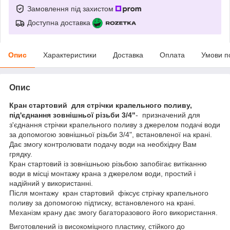
Замовлення під захистом
Доступна доставка
Опис
Характеристики
Доставка
Оплата
Умови п
Опис
Кран стартовий для стрічки крапельного поливу,
під'єднання зовнішньої різьби 3/4"
- призначений для
з'єднання стрічки крапельного поливу з джерелом подачі води
за допомогою зовнішньої різьби 3/4", встановленої на крані.
Дає змогу контролювати подачу води на необхідну Вам
грядку.
Кран стартовий із зовнішньою різьбою запобігає витіканню
води в місці монтажу крана з джерелом води, простий і
надійний у використанні.
Після монтажу кран стартовий фіксує стрічку крапельного
поливу за допомогою підтиску, встановленого на крані.
Механізм крану дає змогу багаторазового його використання.
Виготовлений із високоміцного пластику, стійкого до