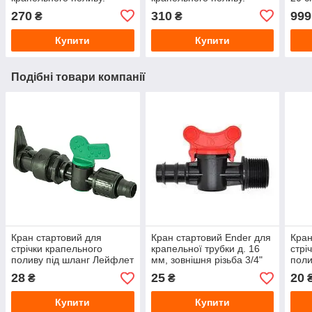
270
310
999
₴
₴
Купити
Купити
Подібні товари компанії
Кран стартовий для
Кран стартовий Ender для
Кран
стрічки крапельного
крапельної трубки д. 16
стрі
поливу під шланг Лейфлет
мм, зовнішня різьба 3/4"
поли
(LAY FLAT) Irtech
Зовн
28
25
20
₴
₴
Купити
Купити