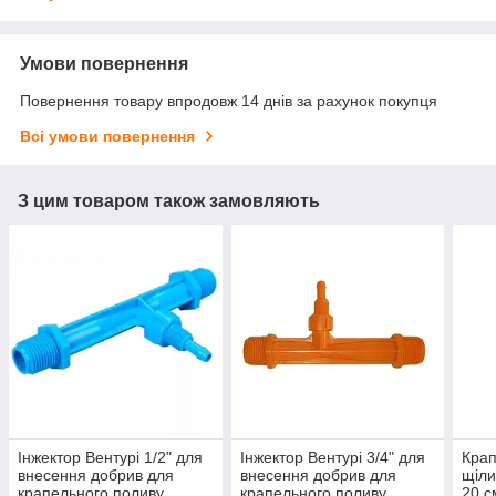
Умови повернення
Повернення товару впродовж 14 днів за рахунок покупця
Всі умови повернення
З цим товаром також замовляють
Інжектор Вентурі 1/2" для
Інжектор Вентурі 3/4" для
Крап
внесення добрив для
внесення добрив для
щіл
крапельного поливу.
крапельного поливу.
20 с