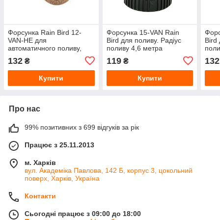
Форсунка Rain Bird 12-
Форсунка 15-VAN Rain
Форс
VAN-HE для
Bird для поливу. Радіус
Bird
автоматичного поливу,
поливу 4,6 метра
поли
радіус поливу 3,7 метра
132
119
132
₴
₴
Купити
Купити
Про нас
99% позитивних з 699 відгуків за рік
Працює з 25.11.2013
м. Харків
вул. Академіка Павлова, 142 Б, корпус 3, цокольний
поверх, Харків, Україна
Контакти
Сьогодні працює з 09:00 до 18:00