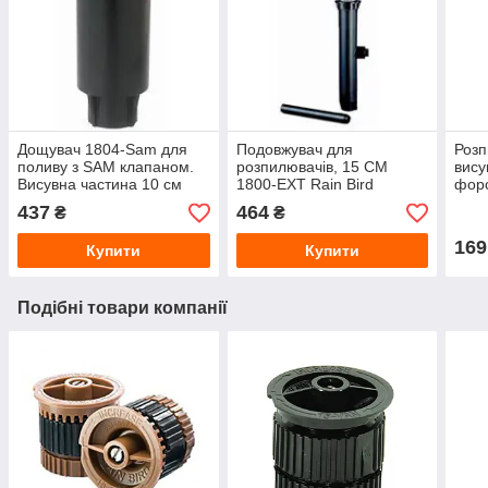
Дощувач 1804-Sam для
Подовжувач для
Розп
поливу з SAM клапаном.
розпилювачів, 15 СМ
вису
Висувна частина 10 см
1800-EXT Rain Bird
форс
Rain Bird зі зворотним
437
464
₴
₴
клапаном
169
Купити
Купити
Подібні товари компанії