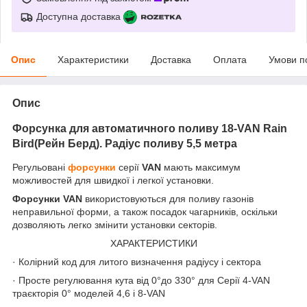
Доступна доставка
Опис
Характеристики
Доставка
Оплата
Умови п
Опис
Форсунка для автоматичного поливу 18-VAN Rain
Bird(Рейн Берд). Радіус поливу 5,5 метра
Регульовані
форсунки
серії
VAN
мають максимум
можливостей для швидкої і легкої установки.
Форсунки VAN
використовуються для поливу газонів
неправильної форми, а також посадок чагарників, оскільки
дозволяють легко змінити установки секторів.
ХАРАКТЕРИСТИКИ
· Колірний код для литого визначення радіусу і сектора
· Просте регулювання кута від 0°до 330° для Серії 4-VAN
траєкторія 0° моделей 4,6 і 8-VAN