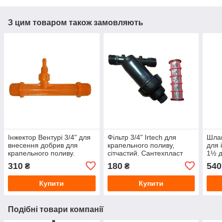
З цим товаром також замовляють
Інжектор Вентурі 3/4" для
Фільтр 3/4" Irtech для
Шлан
внесення добрив для
крапельного поливу,
для 
крапельного поливу.
сітчастий. Сантехпласт
1½ 
(SantechPlast)
310
180
540
₴
₴
Купити
Купити
Подібні товари компанії