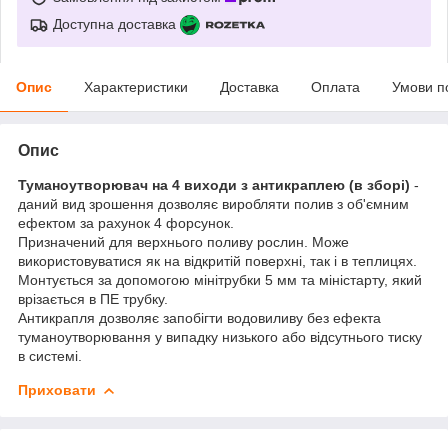
Доступна доставка
Опис
Характеристики
Доставка
Оплата
Умови п
Опис
Туманоутворювач на 4 виходи з антикраплею (в зборі)
-
даний вид зрошення дозволяє виробляти полив з об'ємним
ефектом за рахунок 4 форсунок.
Призначений для верхнього поливу рослин. Може
використовуватися як на відкритій поверхні, так і в теплицях.
Монтується за допомогою мінітрубки 5 мм та міністарту, який
врізається в ПЕ трубку.
Антикрапля дозволяє запобігти водовиливу без ефекта
туманоутворювання у випадку низького або відсутнього тиску
в системі.
Приховати