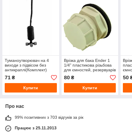
Туманоутворювач на 4
Врізка для бака Ender 1
Вріз
виходи з підвісом без
1/4" пластикова різьбова
плас
антикраплі(Комплект)
для ємностей, резервуарів
ємно
та систем поливу
сист
71
80
50
₴
₴
Купити
Купити
Про нас
99% позитивних з 703 відгуків за рік
Працює з 25.11.2013