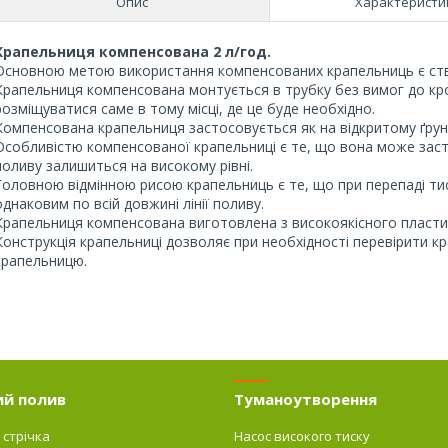
Опис
Характеристи
Крапельниця компенсована 2 л/год.
Основною метою використання компенсованих крапельниць є ств
Крапельниця компенсована монтується в трубку без вимог до к
розміщуватися саме в тому місці, де це буде необхідно.
Компенсована крапельниця застосовується як на відкритому ґрунті
Особливістю компенсованої крапельниці є те, що вона може заст
поливу залишиться на високому рівні.
Головною відмінною рисою крапельниць є те, що при перепаді ти
однаковим по всій довжині лінії поливу.
Крапельниця компенсована виготовлена з високоякісного пластик
Конструкція крапельниці дозволяє при необхідності перевірити к
крапельницю.
ий полив
Туманоутворення
 стрічка
Насос високого тиску