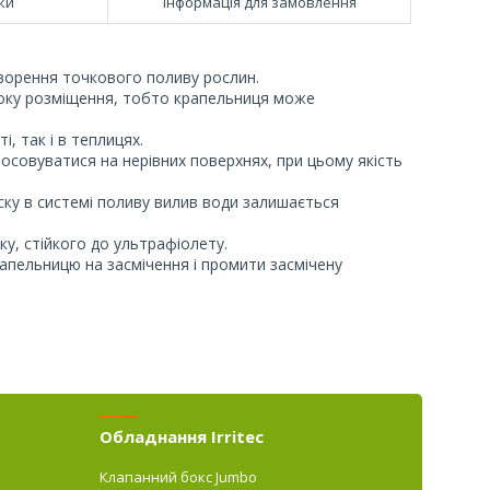
ки
Інформація для замовлення
орення точкового поливу рослин.
року розміщення, тобто крапельниця може
, так і в теплицях.
осовуватися на нерівних поверхнях, при цьому якість
ску в системі поливу вилив води залишається
у, стійкого до ультрафіолету.
рапельницю на засмічення і промити засмічену
Обладнання Irritec
Клапанний бокс Jumbo