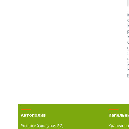
Автополив
Капельн
Роторний дощувач PGJ
Крапельна