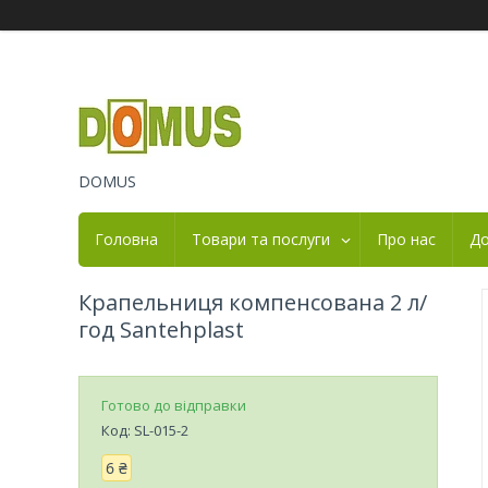
DOMUS
Головна
Товари та послуги
Про нас
До
Крапельниця компенсована 2 л/
год Santehplast
Готово до відправки
Код:
SL-015-2
6 ₴