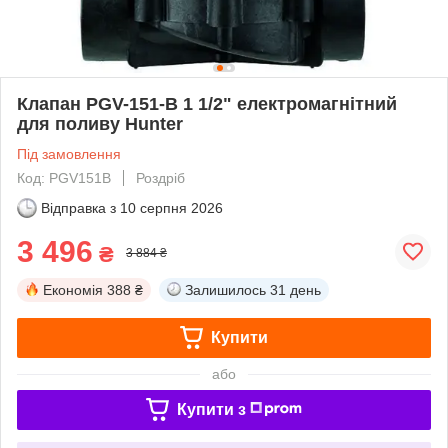
Клапан PGV-151-B 1 1/2" електромагнітний
для поливу Hunter
Під замовлення
Код: PGV151B
Роздріб
Відправка з
10 серпня 2026
3 496
₴
3 884 ₴
Економія
388 ₴
Залишилось
31 день
Купити
або
Купити з