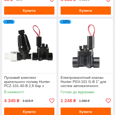
Купити
Купити
–10%
–10%
Пусковий комплект
Електромагнітний клапан
крапельного поливу Hunter
Hunter PGV-101 G-B 1" для
PCZ-101-40-B 2,8 бар з
систем автоматичного
клапаном і фільтром
поливу
В наявності
Готово до відправки
4 345
1 248
₴
₴
4 828 ₴
1 386 ₴
Купити
Купити