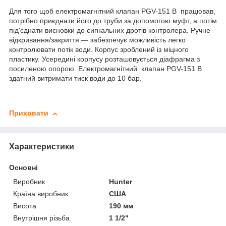
Для того щоб електромагнітний клапан PGV-151 B працював,
потрібно приєднати його до труби за допомогою муфт, а потім
під'єднати висновки до сигнальних дротів контролера. Ручне
відкривання/закриття — забезпечує можливість легко
контролювати потік води. Корпус зроблений із міцного
пластику. Усередині корпусу розташовується діафрагма з
посиленою опорою. Електромагнітний клапан PGV-151 B
здатний витримати тиск води до 10 бар.
Приховати
Характеристики
Основні
Виробник
Hunter
Країна виробник
США
Висота
190 мм
Внутрішня різьба
1 1/2"