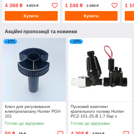
бар з клапаном і фільтром
автоматичного поливу
поли
4 368
1 248
1 1
₴
₴
4 853 ₴
1 386 ₴
Купити
Купити
Акційні пропозиції та новинки
–10%
–10%
Ключ для регулювання
Пусковий комплект
електроклапану Hunter PGV-
крапельного поливу Hunter
101
PCZ-101-25-B 1,7 бар з
клапаном і фільтром
Готово до відправки
Готово до відправки
50
4 368
₴
₴
55 ₴
4 853 ₴