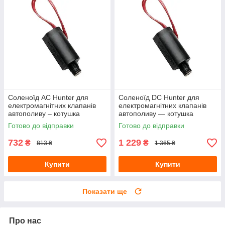
Соленоїд AC Hunter для
Соленоїд DC Hunter для
електромагнітних клапанів
електромагнітних клапанів
автополиву – котушка
автополиву — котушка
клапана Hunter
постійного струму
Готово до відправки
Готово до відправки
732
1 229
₴
₴
813 ₴
1 365 ₴
Купити
Купити
Показати ще
Про нас