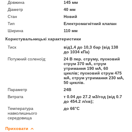
Довжина
145 мм
Діаметр
40 мм
Стан
Новий
Тип
Електромагнітний клапан
Ширина
110 мм
Користувальницькі характеристики
Тиск
від1,4 до 10,3 бар (від 138
до 1034 кПа)
Потужний соленоїд:
24 В пер. струму, пусковий
струм 370 мА, струм
утримання 190 мА, 60
циклів; пусковий струм 475
мА, струм утримання 230 мА,
50 циклів.
Параметр
24В
Витрата
т 0.04 до 27.2 м3/год (від 0.7
до 454.2 л/хв);
Температура
до 66°C
навколишнього
середовища
Приховати