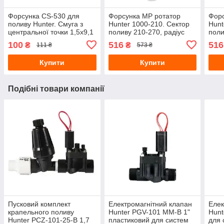
Форсунка CS-530 для
Форсунка МР ротатор
Форс
поливу Hunter. Смуга з
Hunter 1000-210. Сектор
Hunt
центральної точки 1,5х9,1
поливу 210-270, радіус
поли
метри
поливу 2,5-4,5 м
поли
100
516
516
₴
₴
111 ₴
573 ₴
Купити
Купити
Подібні товари компанії
Пусковий комплект
Електромагнітний клапан
Елек
крапельного поливу
Hunter PGV-101 MM-B 1"
Hunt
Hunter PCZ-101-25-B 1,7
пластиковий для систем
для 