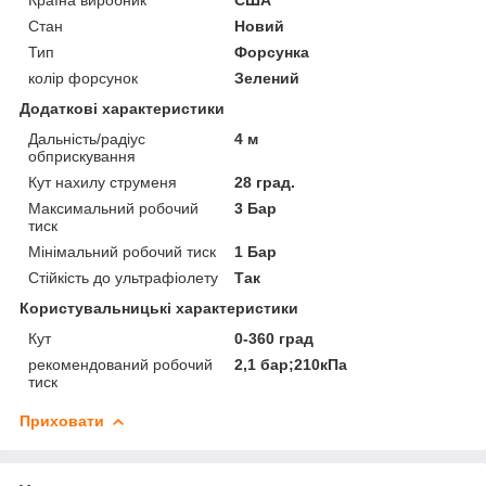
Стан
Новий
Тип
Форсунка
колір форсунок
Зелений
Додаткові характеристики
Дальність/радіус
4 м
обприскування
Кут нахилу струменя
28 град.
Максимальний робочий
3 Бар
тиск
Мінімальний робочий тиск
1 Бар
Стійкість до ультрафіолету
Так
Користувальницькі характеристики
Кут
0-360 град
рекомендований робочий
2,1 бар;210кПа
тиск
Приховати