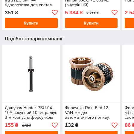
гідророзетка для систем
(внутрішній)
автоматичного поливу
351
5 384
2 5
₴
₴
5 983 ₴
Купити
Купити
Подібні товари компанії
Дощувач Hunter PSU-04-
Форсунка Rain Bird 12-
Форс
10А висувний 10 см радіус
VAN-HE для
м) с
3 м корпус із форсункою
автоматичного поливу,
сист
для автоматичного поливу
радіус поливу 3,7 метра
поли
155
132
86
₴
₴
172 ₴