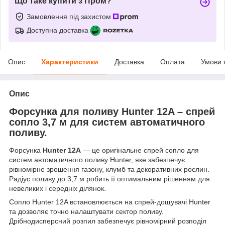
Що таке купити з Пром?
Замовлення під захистом
Доступна доставка
Опис
Характеристики
Доставка
Оплата
Умови 
Опис
Форсунка для поливу Hunter 12A – спрей
сопло 3,7 м для систем автоматичного
поливу.
Форсунка
Hunter 12A
— це оригінальне спрей сопло для
систем автоматичного поливу Hunter, яке забезпечує
рівномірне зрошення газону, клумб та декоративних рослин.
Радіус поливу до 3,7 м робить її оптимальним рішенням для
невеликих і середніх ділянок.
Сопло Hunter 12A встановлюється на спрей-дощувачі Hunter
та дозволяє точно налаштувати сектор поливу.
Дрібнодисперсний розпил забезпечує рівномірний розподіл