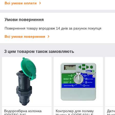
Всі умови оплати
Умови повернення
Повернення товару впродовж 14 днів за рахунок покупця
Всі умови повернення
З цим товаром також замовляють
Водорозбірна колонка
Контролер для поливу
Датч
IRRITEC 3/4" —
Hunter X-CORE 601i-E
Hunt