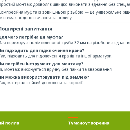
Простий монтаж дозволяє швидко виконати з'єднання без спеціал
Компресійна муфта із зовнішньою різьбою — це універсальне рішен
системах водопостачання та поливу.
Поширені запитання
Для чого потрібна ця муфта?
Для переходу з поліетиленової труби 32 мм на різьбове з'єднання
Чи підходить для підключення крана?
Так, підходить для підключення кранів та іншої арматури.
Чи потрібен інструмент для монтажу?
Ні, монтаж виконується вручну без пайки та зварювання.
Чи можна використовувати під землею?
Так, матеріал стійкий до вологи та корозії.
ий полив
Туманоутворення