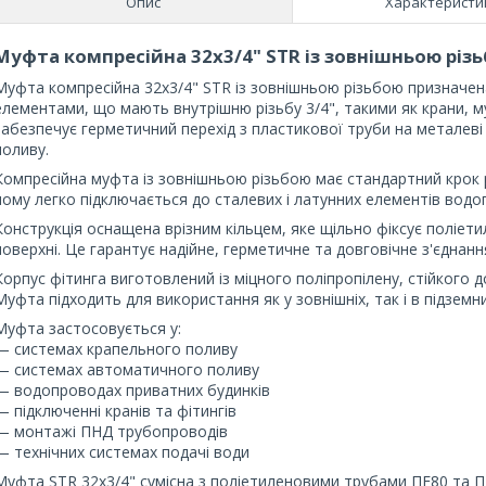
Опис
Характеристи
Муфта компресійна 32х3/4" STR із зовнішньою різ
Муфта компресійна 32х3/4" STR із зовнішньою різьбою призначен
елементами, що мають внутрішню різьбу 3/4", такими як крани, м
забезпечує герметичний перехід з пластикової труби на металеві
поливу.
Компресійна муфта із зовнішньою різьбою має стандартний крок р
чому легко підключається до сталевих і латунних елементів водо
Конструкція оснащена врізним кільцем, яке щільно фіксує поліет
поверхні. Це гарантує надійне, герметичне та довговічне з'єднання
Корпус фітинга виготовлений із міцного поліпропілену, стійкого д
Муфта підходить для використання як у зовнішніх, так і в підзем
Муфта застосовується у:
— системах крапельного поливу
— системах автоматичного поливу
— водопроводах приватних будинків
— підключенні кранів та фітингів
— монтажі ПНД трубопроводів
— технічних системах подачі води
Муфта STR 32х3/4" сумісна з поліетиленовими трубами ПЕ80 та П