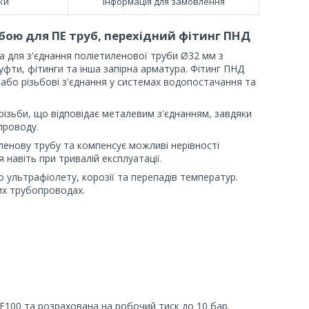
ки
Інформація для замовлення
ьбою для ПЕ труб, перехідний фітинг ПНД
а для з'єднання поліетиленової труби Ø32 мм з
уфти, фітинги та інша запірна арматура. Фітинг ПНД
 або різьбові з'єднання у системах водопостачання та
ізьби, що відповідає металевим з'єднанням, завдяки
проводу.
иленову трубу та компенсує можливі нерівності
 навіть при тривалій експлуатації.
о ультрафіолету, корозії та перепадів температур.
них трубопроводах.
Е100 та розрахована на робочий тиск до 10 бар.