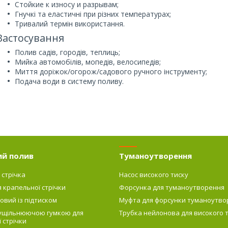
Стойкие к износу и разрывам;
Гнучкі та еластичні при різних температурах;
Тривалий термін використання.
Застосування
Полив садів, городів, теплиць;
Мийка автомобілів, мопедів, велосипедів;
Миття доріжок/огорож/садового ручного інструменту;
Подача води в систему поливу.
ий полив
Туманоутворення
 стрічка
Насос високого тиску
я крапельної стрічки
Форсунка для туманоутворення
овий із підтиском
Муфта для форсунки туманоутво
 ущільнюючою гумкою для
Трубка нейлонова для високого 
 стрічки