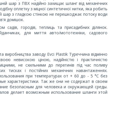
шній шар з ПВХ надійно захищає шланг від механічних
дібну оплетку з міцної синтетичної нитки, яка робить
ній шар з гладкою стінкою не перешкоджає потоку води
ов'я домішок.
м садів, городів, теплиць та присадибних ділянок.
данчиках, для миття авто/мототехніки, садового
а виробництва заводу Evci Plastik Туреччина відмінно
своєю невисокою ціною, надійністю і практичністю
міцними, не схильними до перегинів під час поливу
их тисках і постійних механічних навантаженнях.
льзования при температурах от + 60 до - 5 °C без
ые характеристики. Так же они не содержат в своем
вание безопасным для человека и окружающей среды.
иалов делает возможным использование шланги этой