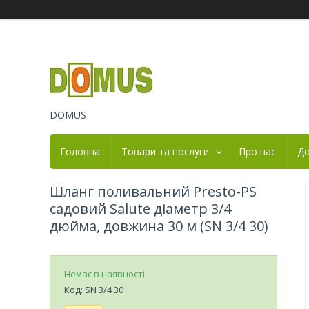
DOMUS
Головна
Товари та послуги
Про нас
До
Шланг поливальний Presto-PS
садовий Salute діаметр 3/4
дюйма, довжина 30 м (SN 3/4 30)
Немає в наявності
Код:
SN 3/4 30