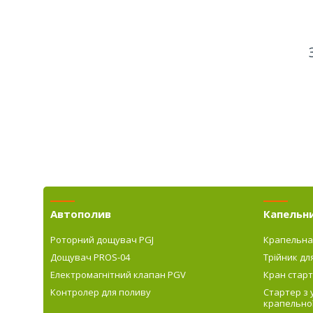
Автополив
Капельн
Роторний дощувач PGJ
Крапельна
Дощувач PROS-04
Трійник дл
Електромагнітний клапан PGV
Кран старт
Контролер для поливу
Стартер з
крапельної