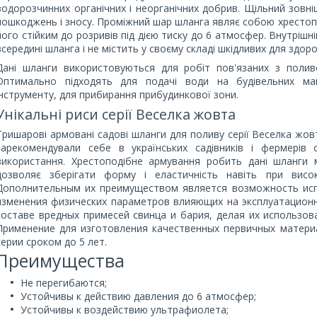
водорозчинних органічних і неорганічних добрив. Щільний зовні
пошкоджень і зносу. Проміжний шар шланга являє собою хрестопо
його стійким до розривів під дією тиску до 6 атмосфер. Внутріш
всередині шланга і не містить у своєму складі шкідливих для здор
Дані шланги використовуються для робіт пов'язаних з поливо
Оптимально підходять для подачі води на будівельних май
інструменту, для прибирання прибудинкової зони.
Унікальні риси серії Веселка жовта
Тришарові армовані садові шланги для поливу серії Веселка жовт
зарекомендували себе в українських садівників і фермерів 
використання. Хрестоподібне армування робить дані шланги 
дозволяє зберігати форму і еластичність навіть при висок
Дополнительным их преимуществом является возможность испо
изменения физических параметров влияющих на эксплуатационн
составе вредных примесей свинца и бария, делая их использо
Применение для изготовления качественных первичных матер
серии сроком до 5 лет.
Преимущества
Не перегибаются;
Устойчивы к действию давления до 6 атмосфер;
Устойчивы к воздействию ультрафиолета;