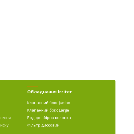
Обладнання Irritec
Клапанний бокс Jumbo
Клапанний бокс Large
рення
Водорозбірна колонка
тиску
Фільтр дисковий