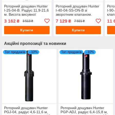
Роторний дощувач Hunter
Роторний дощувач Hunter
Рото
I-25-04-В. Радіус 11,9-21,6
I-40-04-SS-ON-В зі
I-90
м. Висота висувної
зворотним клапаном.
клап
частини 10 см
Радіус 15,2-23,2 м.
Ста
3 162
7 129
11 
₴
₴
3 513 ₴
7 921 ₴
Сталевий
Купити
Купити
Акційні пропозиції та новинки
Топ продажів
–10%
Топ продажів
–10%
Роторний дощувач Hunter
Роторний дощувач Hunter
PGJ-04, радіус 4,6-11,6 м,
PGP-ADJ, радіус 6,4-15,8 м,