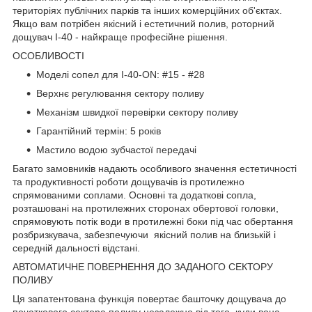
територіях публічних парків та інших комерційних об'єктах.
Якщо вам потрібен якісний і естетичний полив, роторний
дощувач I-40 - найкраще професійне рішення.
ОСОБЛИВОСТІ
Моделі сопел для I-40-ON: #15 - #28
Верхнє регулювання сектору поливу
Механізм швидкої перевірки сектору поливу
Гарантійний термін: 5 років
Мастило водою зубчастої передачі
Багато замовників надають особливого значення естетичності
та продуктивності роботи дощувачів із протилежно
спрямованими соплами. Основні та додаткові сопла,
розташовані на протилежних сторонах обертової головки,
спрямовують потік води в протилежні боки під час обертання
розбризкувача, забезпечуючи якісний полив на близькій і
середній дальності відстані.
АВТОМАТИЧНЕ ПОВЕРНЕННЯ ДО ЗАДАНОГО СЕКТОРУ
ПОЛИВУ
Ця запатентована функція повертає башточку дощувача до