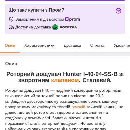
Що таке купити з Пром?
Замовлення під захистом
Доступна доставка
Опис
Характеристики
Доставка
Оплата
Умови п
Опис
Роторний дощувач Hunter I-40-04-SS-В зі
зворотним
клапаном
. Сталевий.
Роторний дощувач I-40 — надійний комерційний ротор, який
виконує якісний та точний полив на відстані до 23,2
м. Завдяки двосторонньому розташуванню сопел, міцному
поворотному механізму та товстій
гумовій
захисній кришці, не
дивно, що цей ротор став лідером зі встановлення на
стадіонах у всьому світі. Завдяки висувній штанзі з
нержавіючої сталі, роторний дощувач I-40 вистоїть у
найважчих умовах експлуатації на спортивних полях,