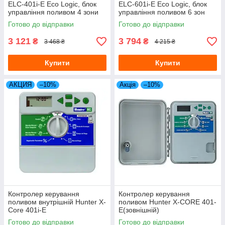
ELC-401i-E Eco Logic, блок
ELC-601i-E Eco Logic, блок
управління поливом 4 зони
управління поливом 6 зон
Готово до відправки
Готово до відправки
3 121
3 794
₴
₴
3 468 ₴
4 215 ₴
Купити
Купити
АКЦИЯ
–10%
Акція
–10%
Контролер керування
Контролер керування
поливом внутрішній Hunter X-
поливом Hunter X-CORE 401-
Core 401i-E
E(зовнішній)
Готово до відправки
Готово до відправки