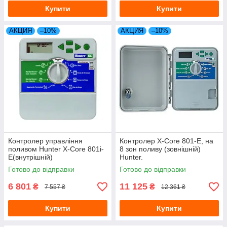
Купити
Купити
АКЦИЯ
–10%
АКЦИЯ
–10%
Контролер управління
Контролер X-Core 801-E, на
поливом Hunter X-Core 801i-
8 зон поливу (зовнішній)
E(внутрішній)
Hunter.
Готово до відправки
Готово до відправки
6 801
11 125
₴
₴
7 557 ₴
12 361 ₴
Купити
Купити