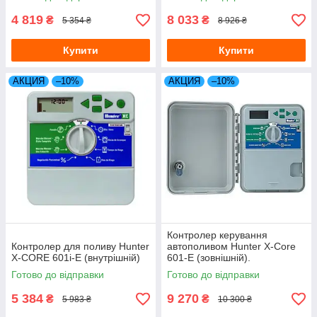
4 819
8 033
₴
₴
5 354 ₴
8 926 ₴
Купити
Купити
АКЦИЯ
–10%
АКЦИЯ
–10%
Контролер керування
Контролер для поливу Hunter
автополивом Hunter X-Core
X-CORE 601i-E (внутрішній)
601-E (зовнішній).
Готово до відправки
Готово до відправки
5 384
9 270
₴
₴
5 983 ₴
10 300 ₴