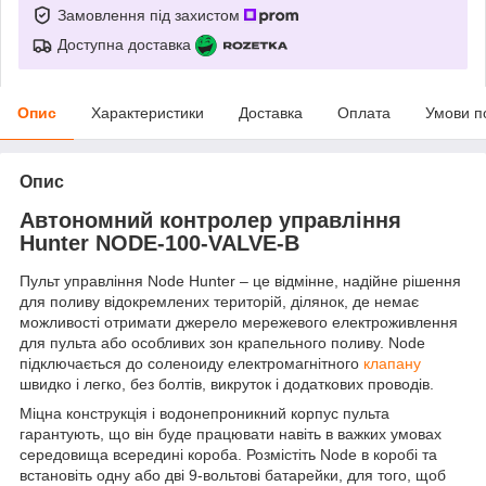
Замовлення під захистом
Доступна доставка
Опис
Характеристики
Доставка
Оплата
Умови п
Опис
Автономний контролер управління
Hunter NODE-100-VALVE-B
Пульт управління Node Hunter – це відмінне, надійне рішення
для поливу відокремлених територій, ділянок, де немає
можливості отримати джерело мережевого електроживлення
для пульта або особливих зон крапельного поливу. Node
підключається до соленоиду електромагнітного
клапану
швидко і легко, без болтів, викруток і додаткових проводів.
Міцна конструкція і водонепроникний корпус пульта
гарантують, що він буде працювати навіть в важких умовах
середовища всередині короба. Розмістіть Node в коробі та
встановіть одну або дві 9-вольтові батарейки, для того, щоб