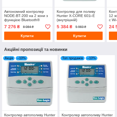
Автономний контролер
Контролер для поливу
Конт
NODE-BT-200 на 2 зони з
Hunter X-CORE 601i-E
12 з
функцією Bluetooth®
(внутрішній)
с Wi
Hunter
7 276
5 384
24 
₴
₴
8 084 ₴
5 983 ₴
Купити
Купити
Акційні пропозиції та новинки
Акція
–10%
Топ продажів
–10%
Контролер автополиву Hunter
Контролер автополиву Hunter