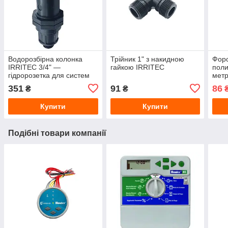
Водорозбірна колонка
Трійник 1" з накидною
Форс
IRRITEC 3/4" —
гайкою IRRITEC
поли
гідророзетка для систем
мет
автоматичного поливу
351
91
86
₴
₴
Купити
Купити
Подібні товари компанії