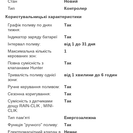
Стан
Новий
Тип
Контролер
Користувальницькі характеристики
Графік поливу по днях
Так
тижня:
Індикатор заряду батареї
Так
Інтервал поливу:
від 1 до 31 дня
Максимальна кількість
1
керованих зон:
Повна сумісність з
Так
клапанами Hunter
Тривалість поливу однієї
від 1 хвилини до 6 годин
зони:
Ручне керування поливом:
Так
Сезонна коригування:
Так
Сумісність з датчиками
Так
дощу RAIN-CLIK , MINI-
CLIK:
Тип пам'яті
Енергозалежна
Функція "ручного" поливу:
Так
Електромагнітний клапан в
Немає