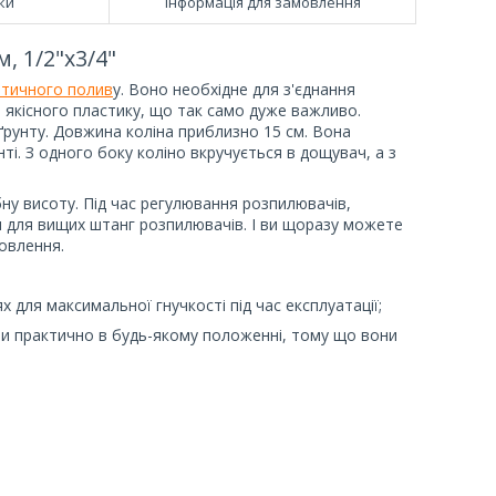
ки
Інформація для замовлення
, 1/2"х3/4"
атичного полив
у. Воно необхідне для з'єднання
 якісного пластику, що так само дуже важливо.
ґрунту. Довжина коліна приблизно 15 см. Вона
ті. З одного боку коліно вкручується в дощувач, а з
ну висоту. Під час регулювання розпилювачів,
я для вищих штанг розпилювачів. І ви щоразу можете
овлення.
 для максимальної гнучкості під час експлуатації;
ти практично в будь-якому положенні, тому що вони