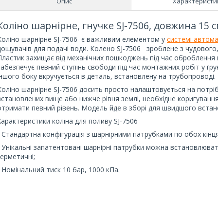
Опис
Характеристи
Коліно шарнірне, гнучке SJ-7506, довжина 15 см
Коліно шарнірне SJ-7506 є важливим елементом у
системі автом
дощувачів для подачі води. Колено SJ-7506 зроблене з чудового,
Пластик захищає від механічних пошкоджень під час оброблення 
забезпечує певний ступінь свободи під час монтажних робіт у ґрун
іншого боку вкручується в деталь, встановлену на трубопроводі.
Коліно шарнірне SJ-7506 досить просто налаштовується на потріб
встановлених вище або нижче рівня землі, необхідне коригуванн
отримати певний рівень. Модель йде в зборі для швидшого встан
Характеристики коліна для поливу SJ-7506
- Стандартна конфігурація з шарнірними патрубками по обох кінцях
- Унікальні запатентовані шарнірні патрубки можна встановлюва
герметичні;
- Номінальний тиск 10 бар, 1000 кПа.