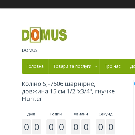
DOMUS
Головна
Товари та послуги
Про нас
До
Коліно SJ-7506 шарнірне,
довжина 15 см 1/2"х3/4", гнучке
Hunter
Днів
Годин
Хвилин
Секунд
0
0
0
0
0
0
0
0