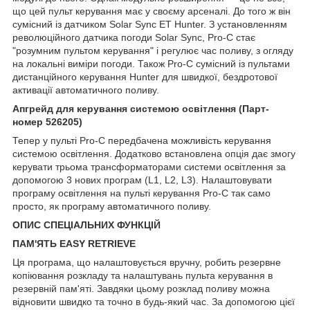
що цей пульт керування має у своєму арсеналі. До того ж він
сумісний із датчиком Solar Sync ET Hunter. З установленням
революційного датчика погоди Solar Sync, Pro-C стає
"розумним пультом керування" і регулює час поливу, з огляду
на локальні виміри погоди. Також Pro-C сумісний із пультами
дистанційного керування Hunter для швидкої, бездротової
активації автоматичного поливу.
Апгрейд для керування системою освітлення (Парт-
номер 526205)
Тепер у пульті Pro-C передбачена можливість керування
системою освітлення. Додатково встановлена опція дає змогу
керувати трьома трансформаторами системи освітлення за
допомогою 3 нових програм (L1, L2, L3). Налаштовувати
програму освітлення на пульті керування Pro-C так само
просто, як програму автоматичного поливу.
ОПИС СПЕЦІАЛЬНИХ ФУНКЦІЙ
ПАМ'ЯТЬ EASY RETRIEVE
Ця програма, що налаштовується вручну, робить резервне
копіювання розкладу та налаштувань пульта керування в
резервній пам'яті. Завдяки цьому розклад поливу можна
відновити швидко та точно в будь-який час. За допомогою цієї