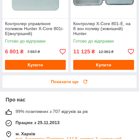
Контролер управління
Контролер X-Core 801-E, на
поливом Hunter X-Core 801i-
8 зон поливу (зовнішній)
E(внутрішній)
Hunter.
Готово до відправки
Готово до відправки
6 801
11 125
₴
₴
7 557 ₴
12 361 ₴
Купити
Купити
Показати ще
Про нас
99% позитивних з 707 відгуків за рік
Працює з 25.11.2013
м. Харків
вул. Академіка Павлова, 142 Б, корпус 3, цокольний