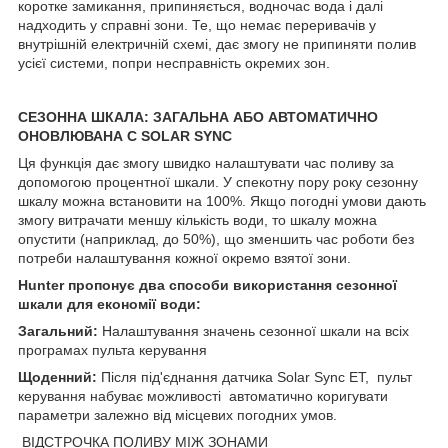
коротке замикання, припиняється, водночас вода і далі
надходить у справні зони. Те, що немає переривачів у
внутрішній електричній схемі, дає змогу не припиняти полив
усієї системи, попри несправність окремих зон.
СЕЗОННА ШКАЛА: ЗАГАЛЬНА АБО АВТОМАТИЧНО
ОНОВЛЮВАНА C SOLAR SYNC
Ця функція дає змогу швидко налаштувати час поливу за
допомогою процентної шкали. У спекотну пору року сезонну
шкалу можна встановити на 100%. Якщо погодні умови дають
змогу витрачати меншу кількість води, то шкалу можна
опустити (наприклад, до 50%), що зменшить час роботи без
потреби налаштування кожної окремо взятої зони.
Hunter пропонує два способи використання сезонної
шкали для економії води:
Загальний:
Налаштування значень сезонної шкали на всіх
програмах пульта керування
Щоденний:
Після під'єднання датчика Solar Sync ET, пульт
керування набуває можливості автоматично коригувати
параметри залежно від місцевих погодних умов.
ВІДСТРОЧКА ПОЛИВУ МІЖ ЗОНАМИ