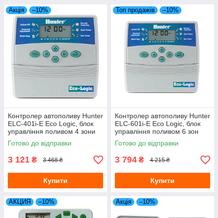
Акція
–10%
Топ продажів
–10%
Контролер автополиву Hunter
Контролер автополиву Hunter
ELC-401i-E Eco Logic, блок
ELC-601i-E Eco Logic, блок
управління поливом 4 зони
управління поливом 6 зон
Готово до відправки
Готово до відправки
3 121
3 794
₴
₴
3 468 ₴
4 215 ₴
Купити
Купити
АКЦИЯ
–10%
Акція
–10%