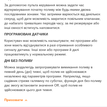
За допомогою пульта керування можна задати час
відтермінування початку поливу між будь-якими двома
послідовними зонами. Час затримки варіюється від декількох
секунд, щоб дати можливість закритися повільним клапанам,
до набагато триваліших періодів часу, за які резервуари або
інші ємності встигнуть наповнитися.
ПРОГРАМОВАНІ ДАТЧИКИ
Користувач має можливість налаштувати, які програми або
зони мають від'єднуватися в разі отримання особливого
сигналу датчика. Інші зони або програми й далі
працюватимуть у нормальному режимі.
ДНІ БЕЗ ПОЛИВУ
Можна заздалегідь запрограмувати вимикання поливу в
певний день (дні) тижні, щоб полив не здійснювався
незалежно від параметрів програми. Наприклад, якщо
садівник стриже галявину по суботах, функція дня без поливу
дає змогу встановити значення Off, щоб полив не
здійснювався цього дня тижня.
Приховати