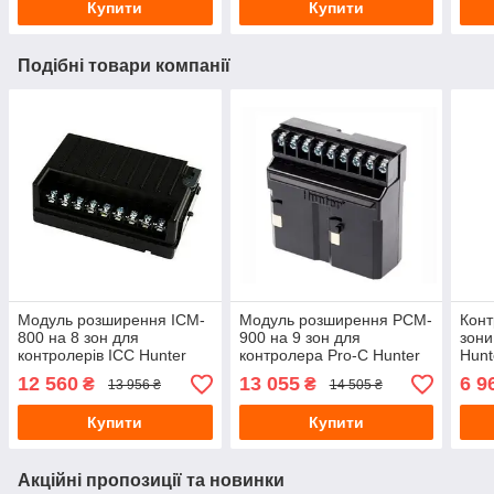
Купити
Купити
Подібні товари компанії
Модуль розширення ICM-
Модуль розширення PCM-
Конт
800 на 8 зон для
900 на 9 зон для
зони
контролерів ICC Hunter
контролера Pro-C Hunter
Hunt
під'
12 560
13 055
6 9
₴
₴
13 956 ₴
14 505 ₴
Купити
Купити
Акційні пропозиції та новинки