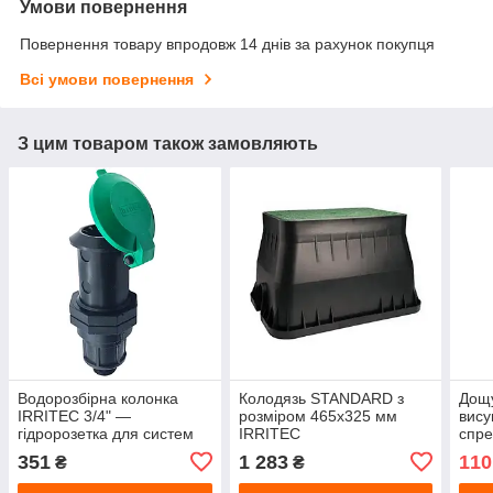
Умови повернення
Повернення товару впродовж 14 днів за рахунок покупця
Всі умови повернення
З цим товаром також замовляють
Водорозбірна колонка
Колодязь STANDARD з
Дощу
IRRITEC 3/4" —
розміром 465х325 мм
вису
гідророзетка для систем
IRRITEC
спре
автоматичного поливу
авто
351
1 283
110
₴
₴