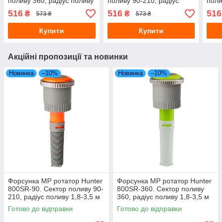
поливу 360, радіус поливу
поливу 90-210, радіус
поли
6,7-9,1 м
поливу 2,5-4,9 м
поли
516
516
516
₴
₴
573 ₴
573 ₴
Купити
Купити
Акційні пропозиції та новинки
Новинка
–10%
Новинка
–10%
Форсунка MP ротатор Hunter
Форсунка MP ротатор Hunter
800SR-90. Сектор поливу 90-
800SR-360. Сектор поливу
210, радіус поливу 1,8-3,5 м
360, радіус поливу 1,8-3,5 м
Готово до відправки
Готово до відправки