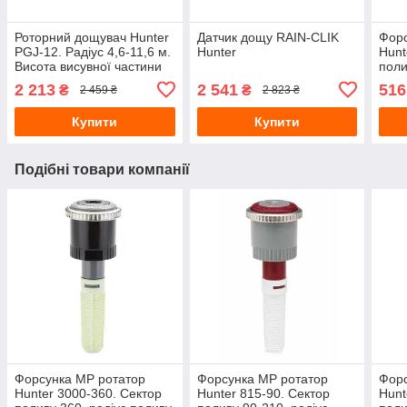
Роторний дощувач Hunter
Датчик дощу RAIN-CLIK
Форс
PGJ-12. Радіус 4,6-11,6 м.
Hunter
Hunt
Висота висувної частини
поли
30 см
поли
2 213
2 541
516
₴
₴
2 459 ₴
2 823 ₴
Купити
Купити
Подібні товари компанії
Форсунка MP ротатор
Форсунка MP ротатор
Форс
Hunter 3000-360. Сектор
Hunter 815-90. Сектор
Hunt