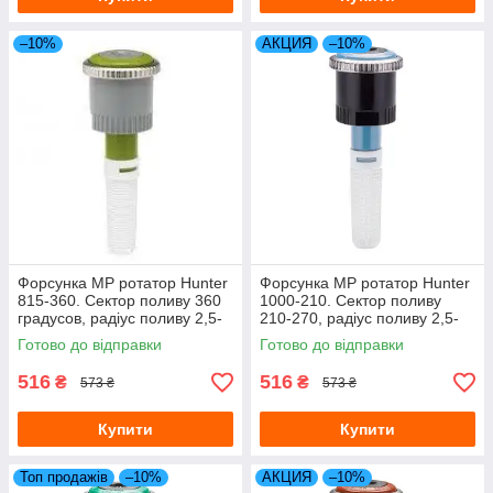
–10%
АКЦИЯ
–10%
Форсунка MP ротатор Hunter
Форсунка МР ротатор Hunter
815-360. Сектор поливу 360
1000-210. Сектор поливу
градусов, радіус поливу 2,5-
210-270, радіус поливу 2,5-
4,9 м
4,5 м
Готово до відправки
Готово до відправки
516
516
₴
₴
573 ₴
573 ₴
Купити
Купити
Топ продажів
–10%
АКЦИЯ
–10%