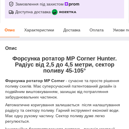
Замовлення під захистом
Доступна доставка
Опис
Характеристики
Доставка
Оплата
Умови п
Опис
Форсунка ротатор MP Corner Hunter.
Радіус від 2,5 до 4,5 метри, сектор
поливу 45-105°
Форсунка ротатор MP Corner
- сучасне та просте рішення
поливу схилів. Має суперсучасний патентований дизайн із
подвійним виштовхуванням, захищає від потрапляння
забруднювальних частинок.
Автоматичне коригування залишається після налаштування
радіусу та сектору поливу. Гарний інструмент економії води.
Має одну рухому частину. Сектор поливу дуже легко
регулюється.