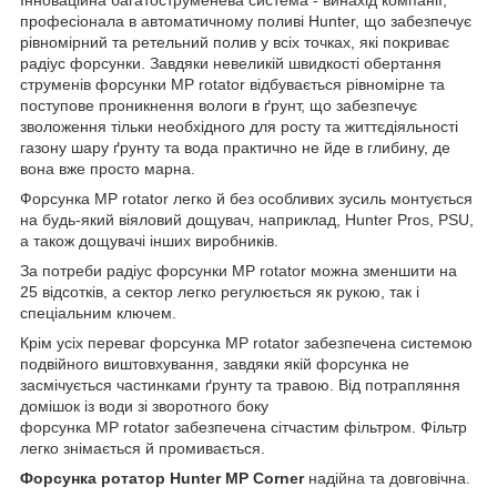
Інноваційна багатоструменева система - винахід компанії,
професіонала в автоматичному поливі Hunter, що забезпечує
рівномірний та ретельний полив у всіх точках, які покриває
радіус форсунки. Завдяки невеликій швидкості обертання
струменів форсунки MP rotator відбувається рівномірне та
поступове проникнення вологи в ґрунт, що забезпечує
зволоження тільки необхідного для росту та життєдіяльності
газону шару ґрунту та вода практично не йде в глибину, де
вона вже просто марна.
Форсунка MP rotator легко й без особливих зусиль монтується
на будь-який віяловий дощувач, наприклад, Hunter Pros, PSU,
а також дощувачі інших виробників.
За потреби радіус форсунки MP rotator можна зменшити на
25 відсотків, а сектор легко регулюється як рукою, так і
спеціальним ключем.
Крім усіх переваг форсунка MP rotator забезпечена системою
подвійного виштовхування, завдяки якій форсунка не
засмічується частинками ґрунту та травою. Від потрапляння
домішок із води зі зворотного боку
форсунка MP rotator забезпечена сітчастим фільтром. Фільтр
легко знімається й промивається.
Форсунка ротатор Hunter MP Corner
надійна та довговічна.