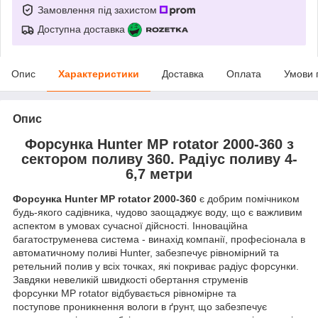
Замовлення під захистом
Доступна доставка
Опис
Характеристики
Доставка
Оплата
Умови 
Опис
Форсунка Hunter МР rotator 2000-360 з
сектором поливу 360. Радіус поливу 4-
6,7 метри
Форсунка Hunter МР rotator 2000-360
є добрим помічником
будь-якого садівника, чудово заощаджує воду, що є важливим
аспектом в умовах сучасної дійсності. Інноваційна
багатоструменева система - винахід компанії, професіонала в
автоматичному поливі Hunter, забезпечує рівномірний та
ретельний полив у всіх точках, які покриває радіус форсунки.
Завдяки невеликій швидкості обертання струменів
форсунки MP rotator відбувається рівномірне та
поступове проникнення вологи в ґрунт, що забезпечує