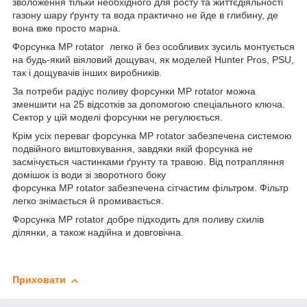
зволоження тільки необхідного для росту та життєдіяльності
газону шару ґрунту та вода практично не йде в глибину, де
вона вже просто марна.
Форсунка MP rotator легко й без особливих зусиль монтується
на будь-який віяловий дощувач, як моделей Hunter Pros, PSU,
так і дощувачів інших виробників.
За потреби радіус поливу форсунки MP rotator можна
зменшити на 25 відсотків за допомогою спеціального ключа.
Сектор у цій моделі форсунки не регулюється.
Крім усіх переваг форсунка MP rotator забезпечена системою
подвійного виштовхування, завдяки якій форсунка не
засмічується частинками ґрунту та травою. Від потрапляння
домішок із води зі зворотного боку
форсунка MP rotator забезпечена сітчастим фільтром. Фільтр
легко знімається й промивається.
Форсунка MP rotator добре підходить для поливу схилів
ділянки, а також
надійна и довговічна.
Приховати