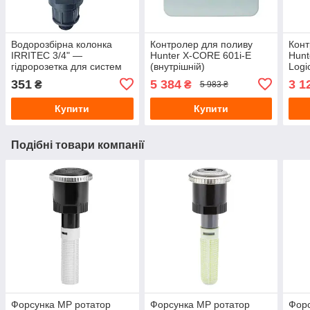
Водорозбірна колонка
Контролер для поливу
Конт
IRRITEC 3/4" —
Hunter X-CORE 601i-E
Hunt
гідророзетка для систем
(внутрішній)
Logi
автоматичного поливу
поли
351
5 384
3 1
₴
₴
5 983 ₴
Купити
Купити
Подібні товари компанії
Форсунка МР ротатор
Форсунка MP ротатор
Форс