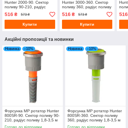
Hunter 2000-90. Сектор
Hunter 3000-360. Сектор
Hunt
поливу 90-210, радіус
поливу 360, радіус поливу
поли
поливу 4-6,7 м
6,7-9,1 м
поли
516
516
516
₴
₴
573 ₴
573 ₴
Купити
Купити
Акційні пропозиції та новинки
Новинка
–10%
Новинка
–10%
Форсунка MP ротатор Hunter
Форсунка MP ротатор Hunter
800SR-90. Сектор поливу 90-
800SR-360. Сектор поливу
210, радіус поливу 1,8-3,5 м
360, радіус поливу 1,8-3,5 м
Готово до відправки
Готово до відправки