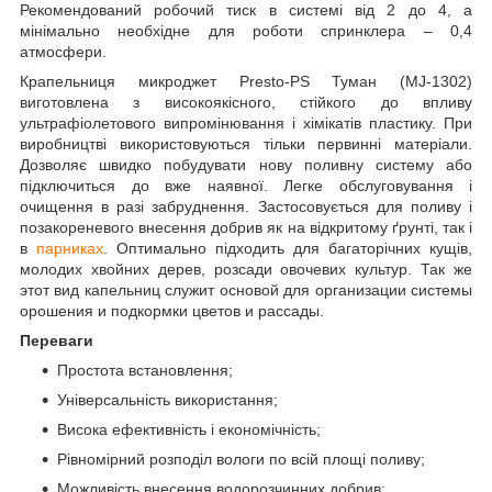
Рекомендований робочий тиск в системі від 2 до 4, а
мінімально необхідне для роботи спринклера – 0,4
атмосфери.
Крапельниця микроджет Presto-PS Туман (MJ-1302)
виготовлена з високоякісного, стійкого до впливу
ультрафіолетового випромінювання і хімікатів пластику. При
виробництві використовуються тільки первинні матеріали.
Дозволяє швидко побудувати нову поливну систему або
підключиться до вже наявної. Легке обслуговування і
очищення в разі забруднення. Застосовується для поливу і
позакореневого внесення добрив як на відкритому ґрунті, так і
в
парниках
. Оптимально підходить для багаторічних кущів,
молодих хвойних дерев, розсади овочевих культур. Так же
этот вид капельниц служит основой для организации системы
орошения и подкормки цветов и рассады.
Переваги
Простота встановлення;
Універсальність використання;
Висока ефективність і економічність;
Рівномірний розподіл вологи по всій площі поливу;
Можливість внесення водорозчинних добрив;