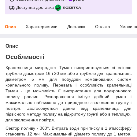
Доступна доставка
Опис
Характеристики
Доставка
Оплата
Умови п
Опис
Особливості
Крапельниця микроджет Туман використовується зі сліпою
трубкою діаметром 16 і 20 мм або з трубкою для крапельниць
діаметром 5 мм для побудови комбінованих систем
крапельного поливу. Перевага і особливість крапельниці
Туман - це можливість її використання для подкронового
поливу рослин. Розпорошення імітує дрібний туман і
максимально наближене до природного зволоження грунту і
повітря. Застосовується даний вид крапельниць для
підвісного методу поливу на відкритому грунті або в теплицях,
для зволоження повітря.
Сектор поливу - 360°. Витрата води при тиску в 1 атмосферу
становить 12 л/ч. Максимальний діаметр поливу до 1 метра.