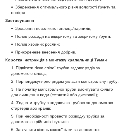
Збереження оптимального рівня вологості ґрунту та
повітря.
Застосування
Зрошення невеликих теплиць/парників;
Полив розсади на відкритому та закритому ґрунті;
Полив хвойних рослин;
Прикореневе внесення добрив.
Коротка інструкція з монтажу крапельниці Туман
Підвісити гілки сліпої трубки вздовж рядів за
допомогою кілець;
Перпендикулярно рядам укласти магістральну трубу;
На початку магістральної труби змонтувати фільтр
для очищення води (сетчатий або дисковий);
З’єднати трубку з подаючою трубою за допомогою
стартерів або кранів;
При необхідності провести розводку трубки за
допомогою трійників і куточків;
Заглушити кінець кожної гілки за допомогою