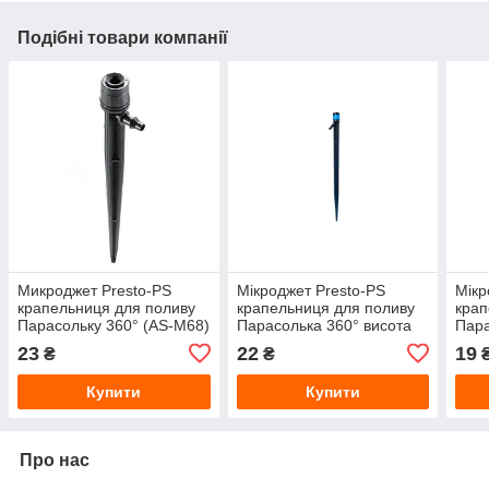
Подібні товари компанії
Микроджет Presto-PS
Мікроджет Presto-PS
Мікр
крапельниця для поливу
крапельниця для поливу
крап
Парасольку 360° (AS-M68)
Парасолька 360° висота
Пара
28 см
13с
23
22
19
₴
₴
Купити
Купити
Про нас