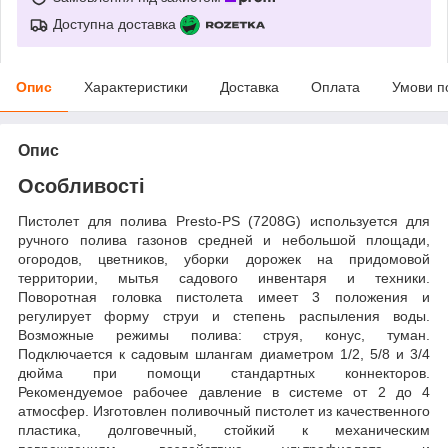
Доступна доставка
Опис
Характеристики
Доставка
Оплата
Умови п
Опис
Особливості
Пистолет для полива Presto-PS (7208G) используется для
ручного полива газонов средней и небольшой площади,
огородов, цветников, уборки дорожек на придомовой
территории, мытья садового инвентаря и техники.
Поворотная головка пистолета имеет 3 положения и
регулирует форму струи и степень распыления воды.
Возможные режимы полива: струя, конус, туман.
Подключается к садовым шлангам диаметром 1/2, 5/8 и 3/4
дюйма при помощи стандартных коннекторов.
Рекомендуемое рабочее давление в системе от 2 до 4
атмосфер. Изготовлен поливочный пистолет из качественного
пластика, долговечный, стойкий к механическим