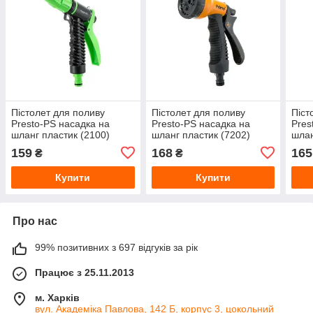
Пістолет для поливу
Пістолет для поливу
Піст
Presto-PS насадка на
Presto-PS насадка на
Pres
шланг пластик (2100)
шланг пластик (7202)
шлан
159
168
165
₴
₴
Купити
Купити
Про нас
99% позитивних з 697 відгуків за рік
Працює з 25.11.2013
м. Харків
вул. Академіка Павлова, 142 Б, корпус 3, цокольний