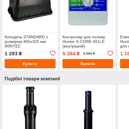
Колодязь STANDARD з
Контролер для поливу
Елек
розміром 465х325 мм
Hunter X-CORE 601i-E
Hunt
IRRITEC
(внутрішній)
для 
поли
1 283
5 384
1 1
₴
₴
5 983 ₴
Купити
Купити
Подібні товари компанії