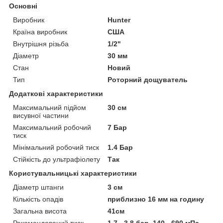
Основні
Виробник
Hunter
Країна виробник
США
Внутрішня різьба
1/2"
Діаметр
30 мм
Стан
Новий
Тип
Роторний дощуватель
Додаткові характеристики
Максимальний підйом
30 см
висувної частини
Максимальний робочий
7 Бар
тиск
Мінімальний робочий тиск
1.4 Бар
Стійкість до ультрафіолету
Так
Користувальницькі характеристики
Діаметр штанги
3 см
Кількість опадів
приблизно 16 мм на годину
Загальна висота
41см
Рекомендований тиск
1,7 - 3,8 бар, 140 - 690 мПа