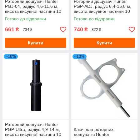
Роторний дощувач Hunter
Роторний дощувач Hunter
PGJ-04, радіус 4,6-11,6 м,
PGP-ADJ, радіус 6,4-15,8 м,
висота висувної частини 10
висота висувної частини 10
см
см
Готово до відправки
Готово до відправки
661
740
₴
₴
734 ₴
822 ₴
Купити
Купити
–10%
–10%
Роторний дощувач Hunter
PGP-Ultra, радіус 4,9-14 м,
Ключ для роторних
висота висувної частини 10
дощувачів Hunter
см