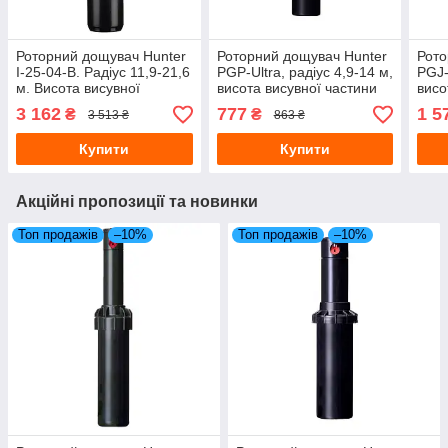
Роторний дощувач Hunter
Роторний дощувач Hunter
Рото
I-25-04-В. Радіус 11,9-21,6
PGP-Ultra, радіус 4,9-14 м,
PGJ-
м. Висота висувної
висота висувної частини
висо
частини 10 см
10 см
15 с
3 162
777
1 5
₴
₴
3 513 ₴
863 ₴
Купити
Купити
Акційні пропозиції та новинки
Топ продажів
–10%
Топ продажів
–10%