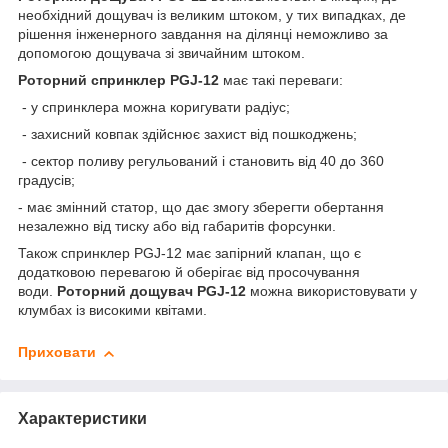
необхідний дощувач із великим штоком, у тих випадках, де
рішення інженерного завдання на ділянці неможливо за
допомогою дощувача зі звичайним штоком.
Роторний спринклер PGJ-12
має такі переваги:
- у спринклера можна коригувати радіус;
- захисний ковпак здійснює захист від пошкоджень;
- сектор поливу регульований і становить від 40 до 360
градусів;
- має змінний статор, що дає змогу зберегти обертання
незалежно від тиску або від габаритів форсунки.
Також спринклер PGJ-12 має запірний клапан, що є
додатковою перевагою й оберігає від просочування
води.
Роторний дощувач PGJ-12
можна використовувати у
клумбах із високими квітами.
Приховати
Характеристики