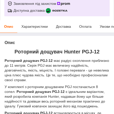
Замовлення під захистом
Доступна доставка
Опис
Характеристики
Доставка
Оплата
Умови п
Опис
Роторний дощувач Hunter PGJ-12
Роторний дощувач PGJ-12
має радіус охоплення приблизно
до 11 метрів. Серія PGJ має величезну надійність,
довговічність, якість, міцність. І головні переваги - це невелика
ціна плюс чудова якість. Це те, що необхідно професіоналам
своєї справи.
У комплекті з роторним дощувачем PGJ постачається 8
сопел.
Роторний
дощувач PGJ-12
є ідеальним варіантом,
який розробила компанія Hunter, надавши йому ще більше
надійності та довівши весь роторний механізм практично до
ідеалу. Гумовий ковпачок захищає його від пошкоджень.
Роторний дощувач PGJ-12
встановлюється в місцях, де