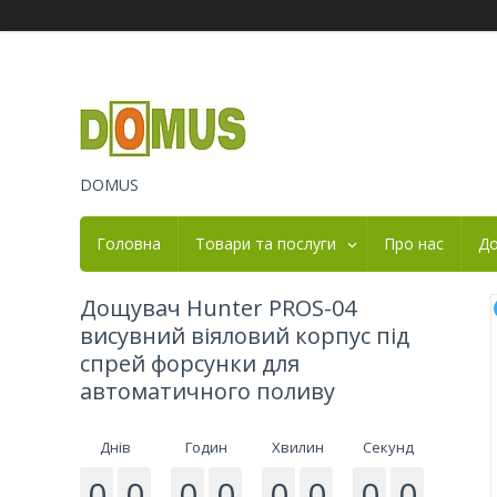
DOMUS
Головна
Товари та послуги
Про нас
До
Дощувач Hunter PROS-04
висувний віяловий корпус під
спрей форсунки для
автоматичного поливу
Днів
Годин
Хвилин
Секунд
0
0
0
0
0
0
0
0