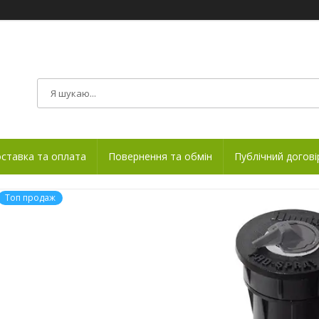
ставка та оплата
Повернення та обмін
Публічний догові
Топ продаж