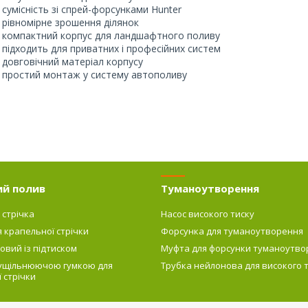
• сумісність зі спрей-форсунками Hunter
• рівномірне зрошення ділянок
• компактний корпус для ландшафтного поливу
• підходить для приватних і професійних систем
• довговічний матеріал корпусу
• простий монтаж у систему автополиву
ий полив
Туманоутворення
 стрічка
Насос високого тиску
я крапельної стрічки
Форсунка для туманоутворення
овий із підтиском
Муфта для форсунки туманоутво
 ущільнюючою гумкою для
Трубка нейлонова для високого 
 стрічки