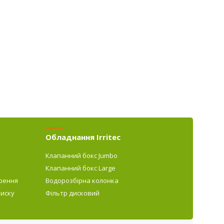
Обладнання Irritec
Клапанний бокс Jumbo
Клапанний бокс Large
рення
Водорозбірна колонка
тиску
Фільтр дисковий