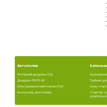
Автополив
Капельн
Роторний дощувач PGJ
Крапельна
Дощувач PROS-04
Трійник дл
Електромагнітний клапан PGV
Кран старт
Контролер для поливу
Стартер з
крапельної