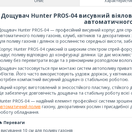
Опис
Характеристи
Дощувач Hunter PROS-04 висувний віялов
автоматичного
Дощувач Hunter PROS-04 — професійний висувний корпус для спр
автоматичного поливу газонів, клумб, квітників та декоративних 
для поливу газонів і ділянок із рослинністю середньої висоти, з
Корпус Hunter PROS-04 сумісний із широким спектром спрей-форсу
радіус поливу відповідно до конфігурації ділянки. Це дає можли
поливу без перевитрати води та з рівномірним розподілом вологи
Дощувач застосовується при монтажі систем автополиву приватних
об’єктів. Його часто використовують уздовж доріжок, у квітниках
потрібен компактний висувний дощувач із стабільною роботою.
Міцний корпус виготовлений зі зносостійкого пластику, стійкого 
Це забезпечує довговічність дощувача та стабільну роботу всієї
Hunter PROS-04 — надійний елемент професійної системи зрошен
автоматичний полив
газону, декоративних рослин і присадибної д
роботу обладнання.
🔥 Переваги
• висування 10 см для поливу газонів