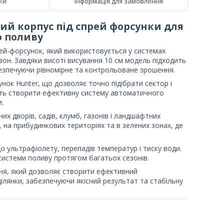
ки
Інформація для замовлення
ий корпус під спрей форсунки для
 поливу
ей-форсунок, який використовується у системах
зон. Завдяки висоті висування 10 см модель підходить
абезпечуючи рівномірне та контрольоване зрошення.
нок Hunter, що дозволяє точно підібрати сектор і
вість створити ефективну систему автоматичного
.
 дворів, садів, клумб, газонів і ландшафтних
, на прибудинкових територіях та в зелених зонах, де
до ультрафіолету, перепадів температур і тиску води.
 системи поливу протягом багатьох сезонів.
ня, який дозволяє створити ефективний
ілянки, забезпечуючи якісний результат та стабільну