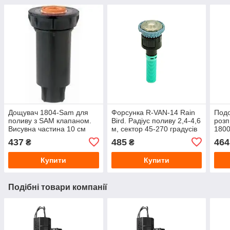
Дощувач 1804-Sam для
Форсунка R-VAN-14 Rain
Подо
поливу з SAM клапаном.
Bird. Радіус поливу 2,4-4,6
розп
Висувна частина 10 см
м, сектор 45-270 градусів
1800
Rain Bird зі зворотним
437
485
464
₴
₴
клапаном
Купити
Купити
Подібні товари компанії