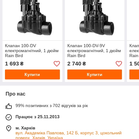
Клапан 100-DV
Клапан 100-DV-9V
Клап
електромагнітний, 1 дюйм
електромагнітний, 1 дюйм
елек
Rain Bird
Rain Bird
Rain
1 693
2 740
1 5
₴
₴
Купити
Купити
Про нас
99% позитивних з 702 відгуків за рік
Працює з 25.11.2013
м. Харків
вул. Академіка Павлова, 142 Б, корпус 3, цокольний
поверх, Харків, Україна