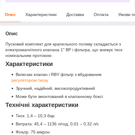
Опис
Характеристики
Доставка
Оплата
Умови п
Опис
Пусковий комплект для крапельного поливу складається з
електромагнітного клапана 1" ВР і фільтра, що знижує тиск
номінальним протокою
Характеристики
Включає клапан і RBY фільтр з вбудованим
регулятором тиску
Зручний, надійний, високопродуктивний
Може бути змонтований в клапанному боксі
Технічні характеристики
Тиск: 1,4 – 10,3 бар
Витрата: 45,4 – 1136 л/год; 0,01 – 0,32 л/с
Фільтр: 75 мікрон