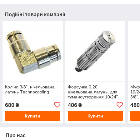
Подібні товари компанії
Коліно 3/8", нікельована
Форсунка 0,20
Муфт
латунь Тechnocooling
нікельована латунь, для
10/2
туманоутворення 10/24"
3/8"
Тechnocooling
680
486
480
₴
₴
Купити
Купити
Про нас