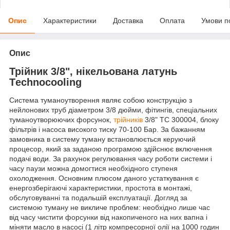
Опис
Характеристики
Доставка
Оплата
Умови п
Опис
Трійник 3/8", нікельована латунь
Тechnocooling
Система туманоутворення являє собою конструкцію з
нейлонових труб діаметром 3/8 дюйми, фітингів, спеціальних
туманоутворюючих форсунок,
трійників
3/8" ТС 300004, блоку
фільтрів і насоса високого тиску 70-100 Бар. За бажанням
замовника в систему туману встановлюється керуючий
процесор, який за заданою програмою здійснює включення
подачі води. За рахунок регулювання часу роботи системи і
часу паузи можна домогтися необхідного ступеня
охолодження. Основним плюсом даного устаткування є
енергозберігаючі характеристики, простота в монтажі,
обслуговуванні та подальшій експлуатації. Догляд за
системою туману не викличе проблем: необхідно лише час
від часу чистити форсунки від накопиченого на них вапна і
міняти масло в насосі (1 літр компресорної олії на 1000 годин