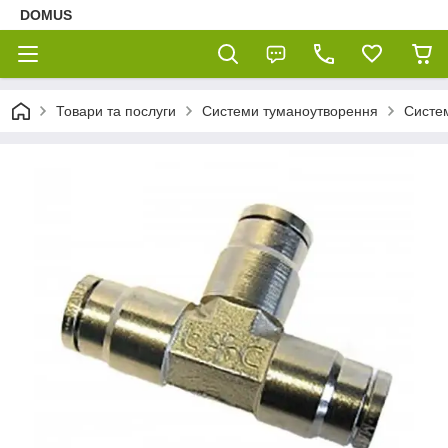
DOMUS
Товари та послуги
Системи туманоутворення
Систем