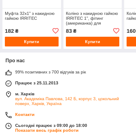
Муфта 32х1" з накидною
Коліно з накидною гайкою
Колі
гайкою IRRITEC
IRRITEC 1", фітинг
гайк
(американка) для
автополиву та
182
83
160
₴
₴
водопостачання
Купити
Купити
Про нас
99% позитивних з 700 відгуків за рік
Працює з 25.11.2013
м. Харків
вул. Академіка Павлова, 142 Б, корпус 3, цокольний
поверх, Харків, Україна
Контакти
Сьогодні працює з 09:00 до 18:00
Показати весь графік роботи