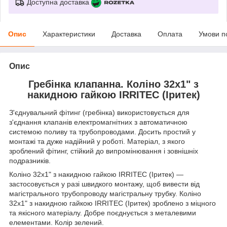
Доступна доставка
Опис
Характеристики
Доставка
Оплата
Умови п
Опис
Гребінка клапанна. Коліно 32х1" з
накидною гайкою IRRITEC (Іритек)
З'єднувальний фітинг (гребінка) використовується для
з'єднання клапанів електромагнітних з автоматичною
системою поливу та трубопроводами. Досить простий у
монтажі та дуже надійний у роботі. Матеріал, з якого
зроблений фітинг, стійкий до випромінювання і зовнішніх
подразників.
Коліно 32х1" з накидною гайкою IRRITEC (Іритек) —
застосовується у разі швидкого монтажу, щоб вивести від
магістрального трубопроводу магістральну трубку. Коліно
32х1" з накидною гайкою IRRITEC (Іритек) зроблено з міцного
та якісного матеріалу. Добре поєднується з металевими
елементами. Колір зелений.