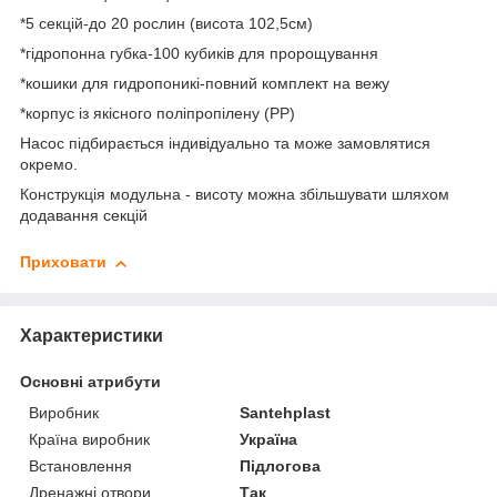
*5 секцій-до 20 рослин (висота 102,5см)
*гідропонна губка-100 кубиків для пророщування
*кошики для гидропоникі-повний комплект на вежу
*корпус із якісного поліпропілену (РР)
Насос підбирається індивідуально та може замовлятися
окремо.
Конструкція модульна - висоту можна збільшувати шляхом
додавання секцій
Приховати
Характеристики
Основні атрибути
Виробник
Santehplast
Країна виробник
Україна
Встановлення
Підлогова
Дренажні отвори
Так