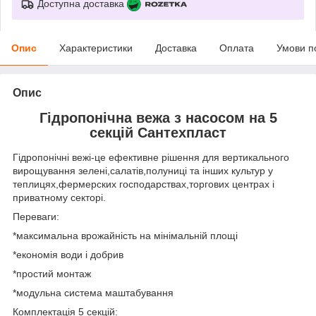
Доступна доставка
Опис
Характеристики
Доставка
Оплата
Умови п
Опис
Гідропонічна вежа з насосом на 5
секцій Сантехпласт
Гідропонічні вежі-це ефективне рішення для вертикального
вирощування зелені,салатів,полуниці та інших культур у
теплицях,фермерских господарствах,торгових центрах і
приватному секторі.
Переваги:
*максимальна врожайність на мінімальній площі
*економія води і добрив
*простий монтаж
*модульна система маштабування
Комплектація 5 секцій: