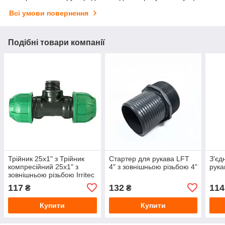
Всі умови повернення
Подібні товари компанії
Трійник 25х1" з Трійник
Стартер для рукава LFT
З'єд
компресійний 25х1" з
4" з зовнішньою різьбою 4"
рука
зовнішньою різьбою Irritec
для ПЕ та ПНД
117
132
114
₴
₴
трубрізьбою Irritec
Купити
Купити