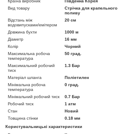
Країна виробник
Південна Корея
Вид товару
Стрічка для крапельного
поливу
Відстань між
20 см
водовипусками/емітером
Довжина бухти
1000 м
Діаметр
16 мм
Колір
Чорний
Максимальна робоча
50 град.
температура
Максимальний робочий
1.3 Бар
тиск
Матеріал шланга
Поліетилен
Мінімальна робоча
0 град.
температура
Мінімальний робочий тиск
0.7 Бар
Робочий тиск
1 атм
Стан
Новий
Товщина стінки
0.18 мм
Користувальницькі характеристики