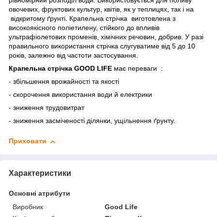
рівномірний розподіл води. Використовується для поливу
овочевих, фруктових культур, квітів, як у теплицях, так і на
відкритому ґрунті.
Крапельна стрічка
виготовлена з
високоякісного поліетилену, стійкого до впливів
ультрафіолетових променів, хімічних речовин, добрив.
У разі
правильного використання стрічка слугуватиме від 5 до 10
років, залежно від частоти застосування.
Крапельна стрічка
GOOD LIFE
має переваги :
- збільшення врожайності та якості
- скорочення використання води й електрики
- зниження трудовитрат
- зниження засміченості ділянки, ущільнення ґрунту.
Приховати
Характеристики
Основні атрибути
Виробник
Good Life