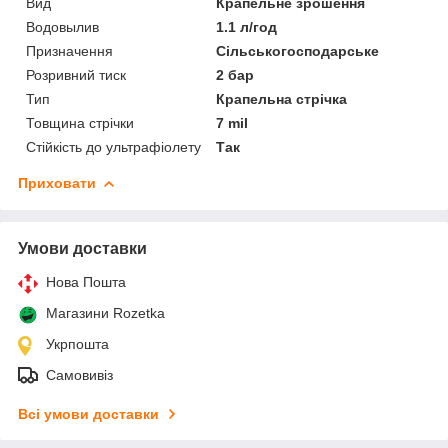
Вид
Крапельне зрошення
Водовылив
1.1 л/год
Призначення
Сільськогосподарське
Розривний тиск
2 бар
Тип
Крапельна стрічка
Товщина стрічки
7 mil
Стійкість до ультрафіолету
Так
Приховати
Умови доставки
Нова Пошта
Магазини Rozetka
Укрпошта
Самовивіз
Всі умови доставки