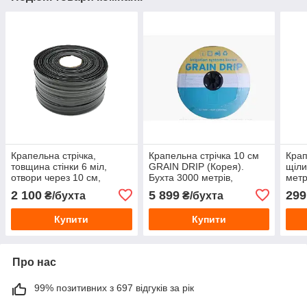
Крапельна стрічка,
Крапельна стрічка 10 см
Крап
товщина стінки 6 міл,
GRAIN DRIP (Корея).
щіли
отвори через 10 см,
Бухта 3000 метрів,
метр
щілинна, витрата води 1,4
щілинна
2 100
5 899
299
₴/бухта
₴/бухта
л/год, довжина 1000 м.
Купити
Купити
Про нас
99% позитивних з 697 відгуків за рік