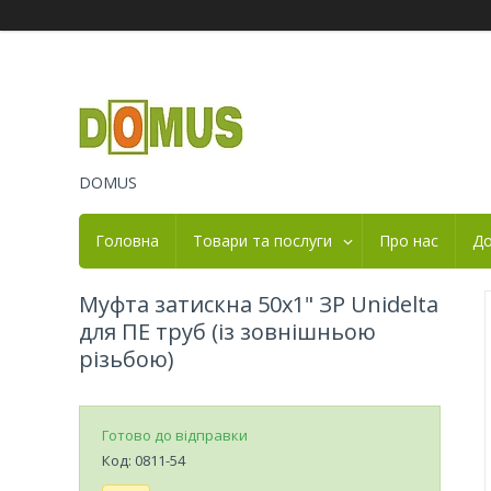
DOMUS
Головна
Товари та послуги
Про нас
До
Муфта затискна 50х1" ЗР Unidelta
для ПЕ труб (із зовнішньою
різьбою)
Готово до відправки
Код:
0811-54