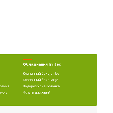
Обладнання Irritec
Клапанний бокс Jumbo
Клапанний бокс Large
рення
Водорозбірна колонка
тиску
Фільтр дисковий