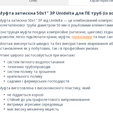
Опис
Характеристи
Муфта затискна 50х1" ЗР Unidelta для ПЕ труб (із 
Муфта затискна 50х1" ЗР від Unidelta — це комбінований компрес
поліетиленової труби діаметром 50 мм із різьбовими елементами
Конструкція муфти поєднує компресійне (затискне, цангове) з’єдн
дозволяє легко підключати крани, муфти,
перехідники
та інше сан
Монтаж виконується швидко та без використання зварювання аб
встановлення як у побутових, так і в професійних умовах.
Фітинг широко застосовується при монтажі:
систем питного водопостачання
технічних трубопроводів
систем поливу та зрошення
крапельного поливу
садових і фермерських господарств
Муфта виготовлена з високоякісного пластику, який:
не піддається корозії
стійкий до ультрафіолетового випромінювання
витримує агресивні середовища
має високу механічну міцність