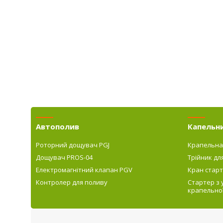
Автополив
Капельн
Роторний дощувач PGJ
Крапельна
Дощувач PROS-04
Трійник дл
Електромагнітний клапан PGV
Кран старт
Контролер для поливу
Стартер з
крапельної