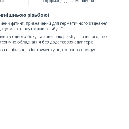
ки
Інформація для замовлення
зовнішньою різьбою)
ійний фітинг, призначений для герметичного з’єднання
, що мають внутрішню різьбу 1".
ання з одного боку та зовнішню різьбу — з іншого, що
технічне обладнання без додаткових адаптерів.
о спеціального інструменту, що значно спрощує