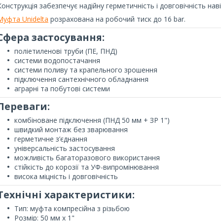
Конструкція забезпечує надійну герметичність і довговічність наві
Муфта Unidelta
розрахована на робочий тиск до 16 bar.
Сфера застосування:
поліетиленові труби (ПЕ, ПНД)
системи водопостачання
системи поливу та крапельного зрошення
підключення сантехнічного обладнання
аграрні та побутові системи
Переваги:
комбіноване підключення (ПНД 50 мм + ЗР 1")
швидкий монтаж без зварювання
герметичне з’єднання
універсальність застосування
можливість багаторазового використання
стійкість до корозії та УФ-випромінювання
висока міцність і довговічність
Технічні характеристики:
Тип: муфта компресійна з різьбою
Розмір: 50 мм х 1"