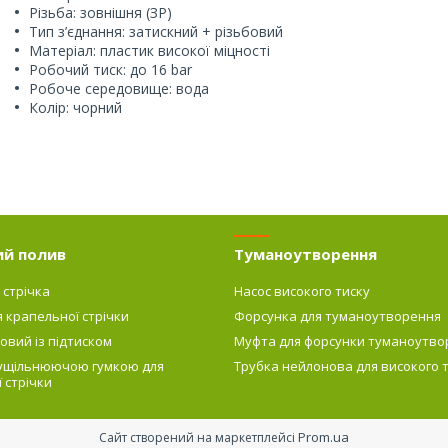
Різьба: зовнішня (ЗР)
Тип з’єднання: затискний + різьбовий
Матеріал: пластик високої міцності
Робочий тиск: до 16 bar
Робоче середовище: вода
Колір: чорний
ий полив
Туманоутворення
 стрічка
Насос високого тиску
я крапельної стрічки
Форсунка для туманоутворення
овий із підтиском
Муфта для форсунки туманоутво
 ущільнюючою гумкою для
Трубка нейлонова для високого 
 стрічки
Prom.ua
Сайт створений на маркетплейсі