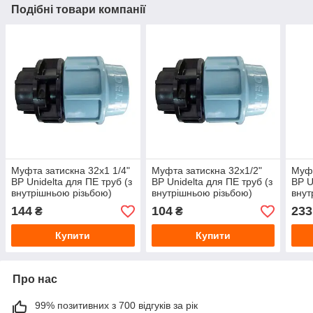
Подібні товари компанії
Муфта затискна 32х1 1/4"
Муфта затискна 32х1/2"
Муфт
ВР Unidelta для ПЕ труб (з
ВР Unidelta для ПЕ труб (з
ВР U
внутрішньою різьбою)
внутрішньою різьбою)
внут
144
104
233
₴
₴
Купити
Купити
Про нас
99% позитивних з 700 відгуків за рік