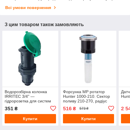
Всі умови повернення
З цим товаром також замовляють
Водорозбірна колонка
Форсунка МР ротатор
Датч
IRRITEC 3/4" —
Hunter 1000-210. Сектор
Hunt
гідророзетка для систем
поливу 210-270, радіус
автоматичного поливу
поливу 2,5-4,5 м
351
516
2 5
₴
₴
573 ₴
Купити
Купити