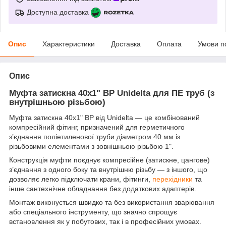
Доступна доставка
Опис
Характеристики
Доставка
Оплата
Умови п
Опис
Муфта затискна 40х1" ВР Unidelta для ПЕ труб (з
внутрішньою різьбою)
Муфта затискна 40х1" ВР від Unidelta — це комбінований
компресійний фітинг, призначений для герметичного
з’єднання поліетиленової труби діаметром 40 мм із
різьбовими елементами з зовнішньою різьбою 1".
Конструкція муфти поєднує компресійне (затискне, цангове)
з’єднання з одного боку та внутрішню різьбу — з іншого, що
дозволяє легко підключати крани, фітинги,
перехідники
та
інше сантехнічне обладнання без додаткових адаптерів.
Монтаж виконується швидко та без використання зварювання
або спеціального інструменту, що значно спрощує
встановлення як у побутових, так і в професійних умовах.