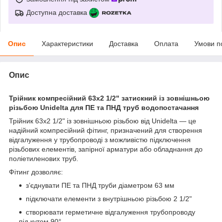
Доступна доставка
Опис
Характеристики
Доставка
Оплата
Умови п
Опис
Трійник компресійний 63х2 1/2" затискний із зовнішньою
різьбою Unidelta для ПЕ та ПНД труб водопостачання
Трійник 63х2 1/2" із зовнішньою різьбою від Unidelta — це
надійний компресійний фітинг, призначений для створення
відгалуження у трубопроводі з можливістю підключення
різьбових елементів, запірної арматури або обладнання до
поліетиленових труб.
Фітинг дозволяє:
з’єднувати ПЕ та ПНД труби діаметром 63 мм
підключати елементи з внутрішньою різьбою 2 1/2"
створювати герметичне відгалуження трубопроводу
під кутом 90°