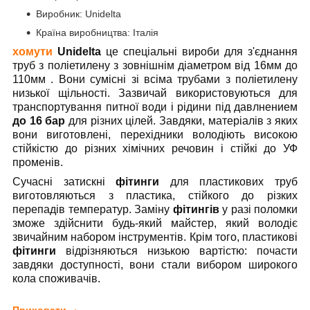
Виробник: Unidelta
Країна виробництва: Італія
хомути
Unidelta
це спеціальні вироби для з'єднання
труб з поліетилену з зовнішнім діаметром від 16мм до
110мм . Вони сумісні зі всіма трубами з поліетилену
низької щільності. Зазвичай використовуються для
транспортування питної води і рідини під давлнением
до 16 бар
для різних цілей. Завдяки, матеріалів з яких
вони виготовлені, перехідники володіють високою
стійкістю до різних хімічних речовин і стійкі до УФ
променів.
Сучасні затискні
фітинги
для пластикових труб
виготовляються з пластика, стійкого до різких
перепадів температур. Заміну
фітингів
у разі поломки
зможе здійснити будь-який майстер, який володіє
звичайним набором інструментів. Крім того, пластикові
фітинги
відрізняються низькою вартістю: почасти
завдяки доступності, вони стали вибором широкого
кола споживачів.