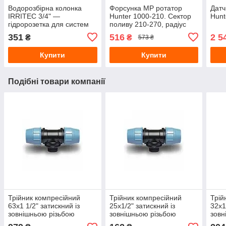
Водорозбірна колонка
Форсунка МР ротатор
Датч
IRRITEC 3/4" —
Hunter 1000-210. Сектор
Hunt
гідророзетка для систем
поливу 210-270, радіус
автоматичного поливу
поливу 2,5-4,5 м
351
516
2 5
₴
₴
573 ₴
Купити
Купити
Подібні товари компанії
Трійник компресійний
Трійник компресійний
Трій
63х1 1/2" затискний із
25х1/2" затискний із
32х1
зовнішньою різьбою
зовнішньою різьбою
зовн
Unidelta для ПЕ та ПНД
Unidelta для ПЕ та ПНД
Unid