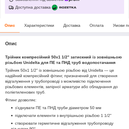
Доступна доставка
Опис
Характеристики
Доставка
Оплата
Умови п
Опис
Трійник компресійний 50х1 1/2" затискний із зовнішньою
різьбою Unidelta для ПЕ та ПНД труб водопостачання
Трійник 50х1 1/2" із зовнішньою різьбою від Unidelta — це
надійний компресійний фітинг, призначений для створення
відгалуження у трубопроводі з можливістю підключення
різьбових елементів, запірної арматури або обладнання до
поліетиленових труб.
Фітинг дозволяє:
з’єднувати ПЕ та ПНД труби діаметром 50 мм
підключати елементи з внутрішньою різьбою 1 1/2"
створювати герметичне відгалуження трубопроводу
під кутом 90°