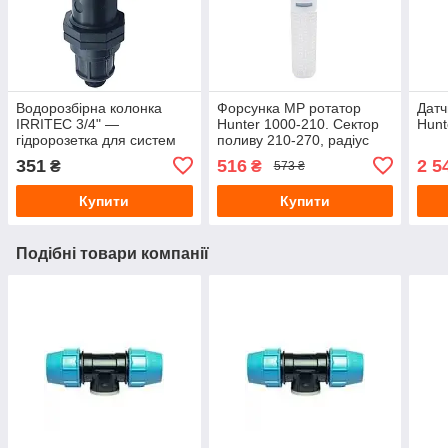
Водорозбірна колонка
Форсунка МР ротатор
Датч
IRRITEC 3/4" —
Hunter 1000-210. Сектор
Hunt
гідророзетка для систем
поливу 210-270, радіус
автоматичного поливу
поливу 2,5-4,5 м
351
516
2 5
₴
₴
573 ₴
Купити
Купити
Подібні товари компанії