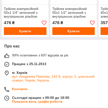
Трійник компресійний
Трійник компресійний
Трій
50х1 1/4" затискний з
50х1 1/2" затискний з
40х1
внутрішньою різьбою
внутрішньою різьбою
зовн
Unidelta для ПЕ та ПНД
Unidelta для ПЕ та ПНД
Unid
476
476
357
₴
₴
труб водопостачання
труб водопостачання
труб
Купити
Купити
Про нас
99% позитивних з 697 відгуків за рік
Працює з 25.11.2013
м. Харків
вул. Академіка Павлова, 142 Б, корпус 3, цокольний
поверх, Харків, Україна
Контакти
Сьогодні працює з 09:00 до 18:00
Показати весь графік роботи