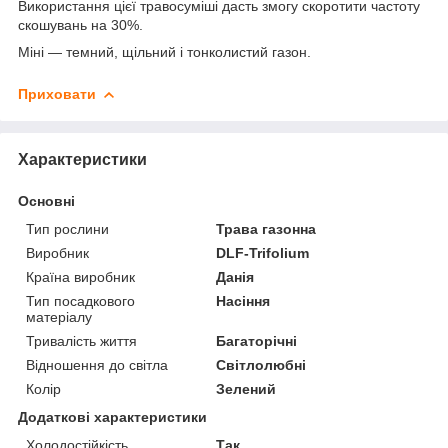
Використання цієї травосуміші дасть змогу скоротити частоту
скошувань на 30%.
Міні — темний, щільний і тонколистий газон.
Приховати
Характеристики
Основні
Тип рослини
Трава газонна
Виробник
DLF-Trifolium
Країна виробник
Данія
Тип посадкового
Насіння
матеріалу
Тривалість життя
Багаторічні
Відношення до світла
Світлолюбні
Колір
Зелений
Додаткові характеристики
Холодостійкість
Так