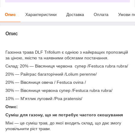
Опис
Характеристики
Доставка
Оплата
Умови п
Опис
Газонна трава DLF Trifolium є однією з найкращих пропозицій
за ціною, якістю та наявними обсягами постачання.
Склад: 20% — Вівсяниця червона супер /Festuca rubra rubra/
20% — Райграс багаторічний /Lolium perenne/
20% — Вівсяниця овеча / Festuca ovina /
30% — Вівсяниця червона супер /Festuca rubra rubra/
10% — М'ятлик луговий /Poa pratensis/
Опис:
Суміш для газону, що не потребує частого скошування
Міні — це суміш трав, до якої входить склад, що дає змогу
уповільнити ріст трави.