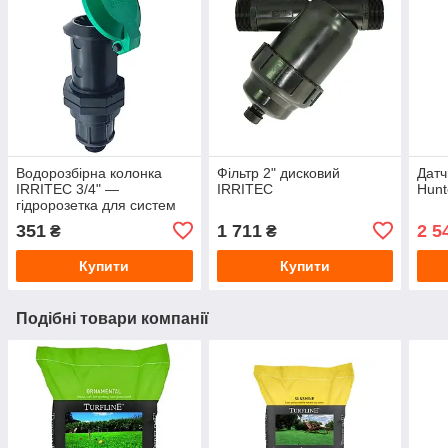
Водорозбірна колонка
Фільтр 2" дисковий
Датч
IRRITEC 3/4" —
IRRITEC
Hunt
гідророзетка для систем
автоматичного поливу
351
1 711
2 5
₴
₴
Купити
Купити
Подібні товари компанії