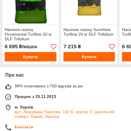
Насіння газону
Насіння газону Sunshine
Насі
Ornamental Turfline 20 кг
Turfline 20 кг DLF Trifolium
Turfl
DLF Trifolium
6 695
7 215
6 6
₴/мішок
₴
Купити
Купити
Про нас
99% позитивних з 700 відгуків за рік
Працює з 25.11.2013
м. Харків
вул. Академіка Павлова, 142 Б, корпус 3, цокольний
поверх, Харків, Україна
Контакти