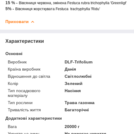
15 % -
Вівсяниця червона, змінена Festuca rubra trichophylla 'Greenligt'
5% -
Вівсяниця жорсткувата Festuca trachyphylla 'Ridu'
Приховати
Характеристики
Основні
Виробник
DLF-Trifolium
Країна виробник
Данія
Відношення до світла
Світлолюбні
Колір
Зелений
Тип посадкового
Насіння
матеріалу
Тип рослини
Трава газонна
Тривалість життя
Багаторічні
Додаткові характеристики
Вага
20000 г
Укриття на зиму
Не вимагає укриття