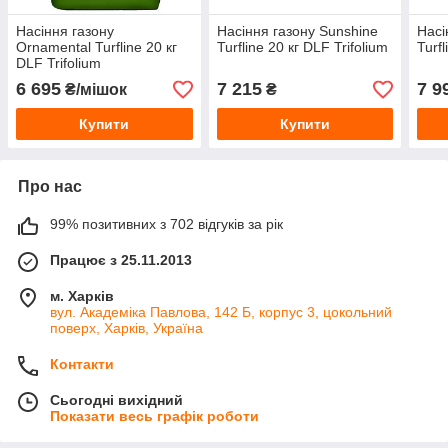
Насіння газону
Насіння газону Sunshine
Насі
Ornamental Turfline 20 кг
Turfline 20 кг DLF Trifolium
Turfl
DLF Trifolium
6 695
7 215
7 9
₴/мішок
₴
Купити
Купити
Про нас
99% позитивних з 702 відгуків за рік
Працює з 25.11.2013
м. Харків
вул. Академіка Павлова, 142 Б, корпус 3, цокольний
поверх, Харків, Україна
Контакти
Сьогодні вихідний
Показати весь графік роботи