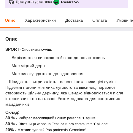
Доступна доставка
Опис
Характеристики
Доставка
Оплата
Умови п
Опис
SPORT
- Спортивна суміш.
- Вирізняється високою стійкістю до навантажень
- Має міцний дерн
- Має високу здатність до відновлення
Швидкість і витривалість - основні показники цієї суміші.
Підземні пагони м'ятлика лугового та вівсяниці червоної
створюють щільну дернину, яка швидко відновлюється після
інтенсивних ігор на газоні. Рекомендована для спортивних
майданчиків
Склад:
30 % -
Райграс пасовищний Lolium perenne 'Esquire'
30 % -
Вівсяниця червона Festuca rubra commutata 'Calliope'
20% -
М'ятлик луговий Poa pratensis 'Geronimo'