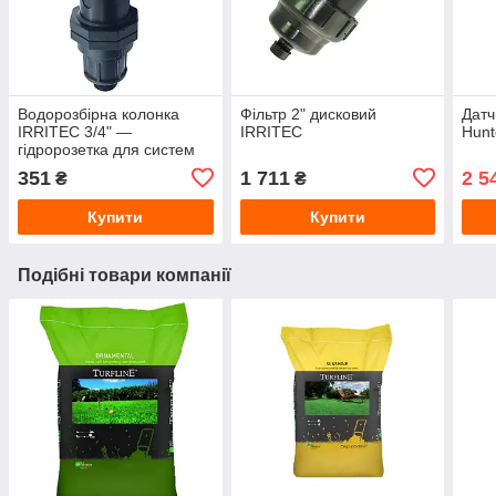
Водорозбірна колонка
Фільтр 2" дисковий
Датч
IRRITEC 3/4" —
IRRITEC
Hunt
гідророзетка для систем
автоматичного поливу
351
1 711
2 5
₴
₴
Купити
Купити
Подібні товари компанії