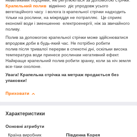
невеликими порціями, які регулюються за допомогою стрічки.
Крапельний полив
відмінно діє упродовж усього
вегетаційного часу і волога із крапельної стрічки надходить
тільки на рослини, на міжряддя не потрапляє. Це сприяє
економії води і зменшенню електроенергії, ніж за звичайного
поливу.
Полив за допомогою крапельної стрічки може здійснюватися
впродовж доби в будь-який час. Не потрібно робити
полив після тривалої перерви в спекотні дні, оскільки висока
температура води принесе рослинам негативний ефект.
Найкраще крапельний полив робити зранку, коли за ніч земля
все-таки охолоне.
Увага! Крапельна стрічка на метраж продається без
упаковки!
Приховати
Характеристики
Основні атрибути
Країна виробник
Південна Корея