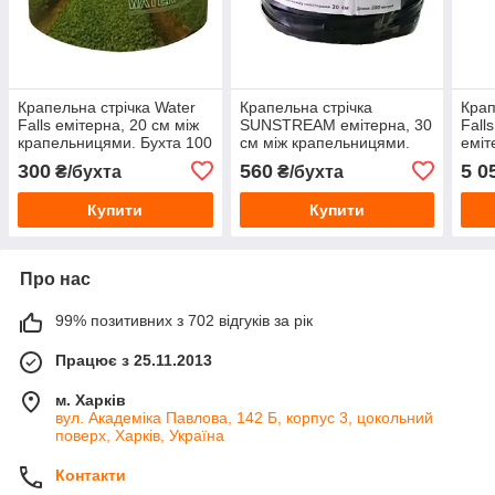
Крапельна стрічка Water
Крапельна стрічка
Крап
Falls емітерна, 20 см між
SUNSTREAM емітерна, 30
Fall
крапельницями. Бухта 100
см між крапельницями.
еміт
метрів
Бухта 200 метрів
кра
300
560
5 0
₴/бухта
₴/бухта
Купити
Купити
Про нас
99% позитивних з 702 відгуків за рік
Працює з 25.11.2013
м. Харків
вул. Академіка Павлова, 142 Б, корпус 3, цокольний
поверх, Харків, Україна
Контакти