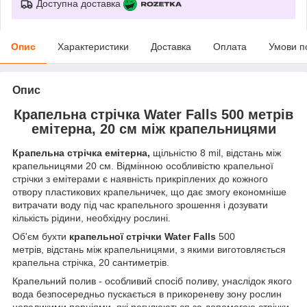
Доступна доставка
Опис
Характеристики
Доставка
Оплата
Умови п
Опис
Крапельна стрічка Water Falls 500 метрів
емітерна, 20 см між крапельницями
Крапельна стрічка емітерна,
щільністю 8 mil, відстань між
крапельницями 20 см. Відмінною особливістю крапельної
стрічки з емітерами є наявність прикріплених до кожного
отвору пластикових крапельничек, що дає змогу економніше
витрачати воду під час крапельного зрошення і дозувати
кількість рідини, необхідну рослині.
Об'єм бухти
крапельної стрічки Water Falls
500
метрів, відстань між крапельницями, з якими виготовляється
крапельна стрічка, 20 сантиметрів.
Крапельний полив - особливий спосіб поливу, унаслідок якого
вода безпосередньо пускається в прикореневу зону рослин